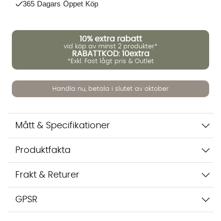
365 Dagars Öppet Köp
10%
extra rabatt
vid köp av minst 2 produkter*
RABATTKOD: 10extra
*Exkl. Fast lågt pris & Outlet
Handla nu, betala i slutet av oktober
Vi använder AI för att svara på dina frågor. Konversationen
sparas i upp till 24 timmar för att kunna hjälpa dig. Vi delar
inte dina uppgifter med tredje part. Läs mer i vår
Mått & Specifikationer
integritetspolicy.
Jag godkänner att konversationen sparas
Starta chatten
Produktfakta
Frakt & Returer
GPSR