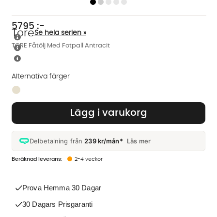
5795
:-
Tore
Se hela serien »
TORE Fåtölj Med Fotpall Antracit
Alternativa färger
Finns även i dessa färger:
Lägg i varukorg
Delbetalning från
239 kr/mån*
Läs mer
2-4 veckor
Prova Hemma 30 Dagar
30 Dagars Prisgaranti