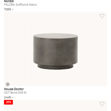
Nordal
PALORA Soffbord Natur
7265 :-
Lägg til
OUT Bord Grå M
OUT Bord Grå M Finns även i dessa färger:
House Doctor
OUT Bord Grå M
2445 :-
Lägg til
25%