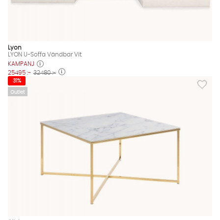
Lyon
LYON U-Soffa Vändbar Vit
KAMPANJ
25495 :-
32480 :-
Lägg til
31%
Outlet