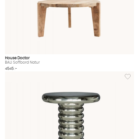
House Doctor
BALI Soffbord Natur
4545 :-
Lägg til