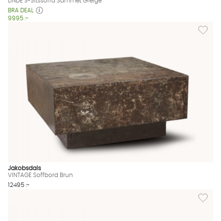
LINDE 3-Sitssoffa Sammet Greige
BRA DEAL
9995 :-
Lägg til
Jakobsdals
VINTAGE Soffbord Brun
12495 :-
Lägg til