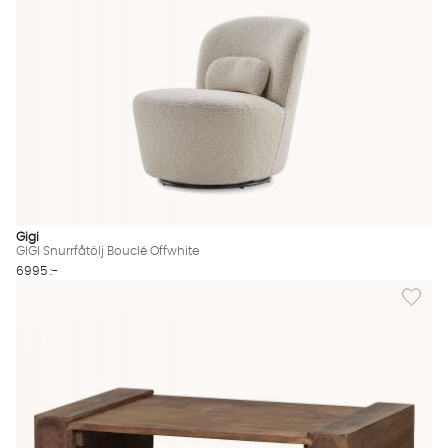
Gigi
GIGI Snurrfåtölj Bouclé Offwhite
6995 :-
Lägg til