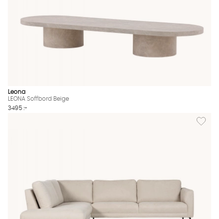
Leona
LEONA Soffbord Beige
3495 :-
Lägg til