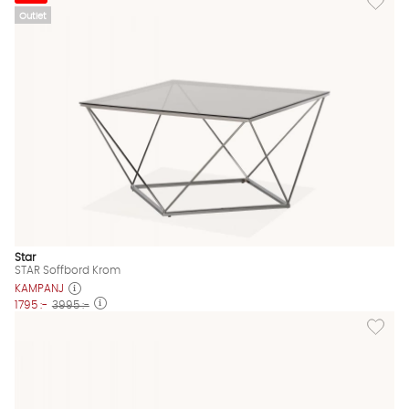
Outlet
Star
STAR Soffbord Krom
KAMPANJ
1795 :-
3995 :-
Lägg till