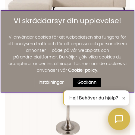
Vi skräddarsyr din upplevelse!
Vi använder cookies för att webbplatsen ska fungera, för
Nice
NICE L-Soffa Vänster Greige
att analysera trafik och för att anpassa och personalisera
KAMPANJ
annonser — både på vår webbplats och
11995 :-
23995 :-
på andra plattformar. Du väljer själv vilka cookies du
Lägg til
accepterar under inställningar. Läs mer om de cookies vi
använder i vår
Cookie-policy
.
Inställningar
Godkänn
Hej! Behöver du hjälp?
×