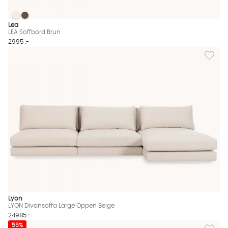
LEA Soffbord Brun
LEA Soffbord Brun
LEA Soffbord Brun Finns även i dessa färger:
Lea
LEA Soffbord Brun
2995 :-
Lägg til
Lyon
LYON Divansoffa Large Öppen Beige
24985 :-
Lägg til
55%