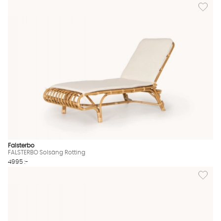
Lägg til
Falsterbo
FALSTERBO Solsäng Rotting
4995 :-
Lägg til