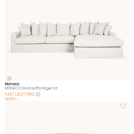
MONACO Divansoffa Höger Vit
MONACO Divansoffa Höger Vit Finns även i dessa färger:
Monaco
MONACO Divansoffa Höger Vit
FAST LÅGT PRIS
16995 :-
Lägg till