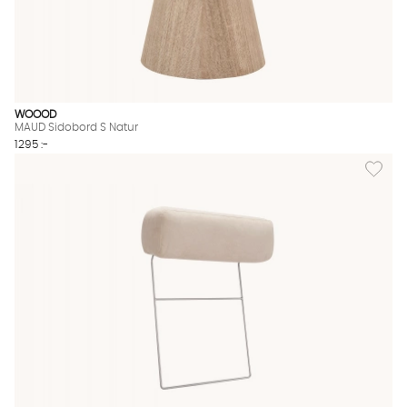
WOOOD
MAUD Sidobord S Natur
1295 :-
Lägg til