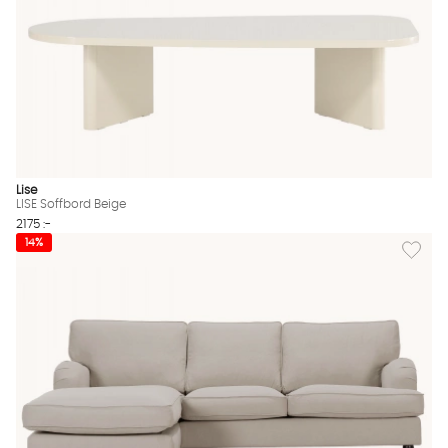
Lise
LISE Soffbord Beige
2175 :-
Lägg til
14%