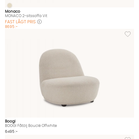
MONACO 2-sitssoffa Vit
MONACO 2-sitssoffa Vit Finns även i dessa färger:
Monaco
MONACO 2-sitssoffa Vit
FAST LÅGT PRIS
8695 :-
Lägg til
Boogi
BOOGI Fåtölj Bouclé Offwhite
6495 :-
Lägg til