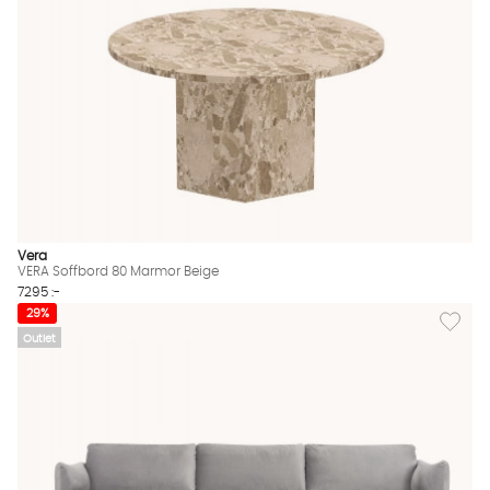
Vera
VERA Soffbord 80 Marmor Beige
7295 :-
Lägg til
29%
Outlet