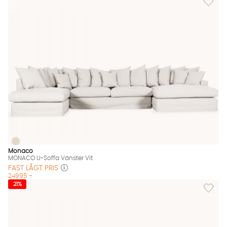
MONACO U-Soffa Vänster Vit
MONACO U-Soffa Vänster Vit Finns även i dessa färger:
Monaco
MONACO U-Soffa Vänster Vit
FAST LÅGT PRIS
24995 :-
Lägg till
21%