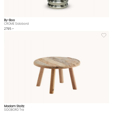
By-Boo
CROME Sidobord
2795 :-
Lägg til
Madam Stoltz
SIDOBORD Trä