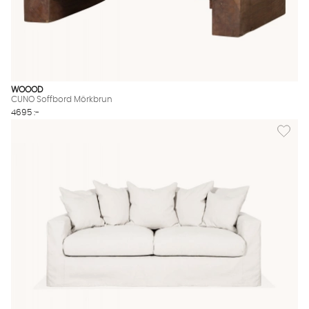
WOOOD
CUNO Soffbord Mörkbrun
4695 :-
Lägg til