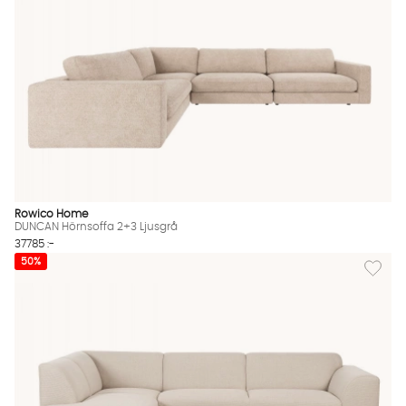
Rowico Home
DUNCAN Hörnsoffa 2+3 Ljusgrå
37785 :-
Lägg til
50%