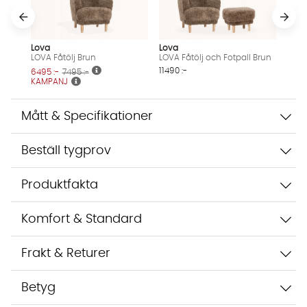
Vi använder AI för att svara på dina frågor. Konversationen
sparas i upp till 24 timmar för att kunna hjälpa dig. Vi delar
inte dina uppgifter med tredje part. Läs mer i vår
Lova
Lova
integritetspolicy.
LOVA Fåtölj Brun
LOVA Fåtölj och Fotpall Brun
Jag godkänner att konversationen sparas
11490 :-
6495 :-
7495 :-
KAMPANJ
Starta chatten
Mått & Specifikationer
Beställ tygprov
Produktfakta
Komfort & Standard
Frakt & Returer
Betyg