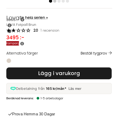
Lova
Se hela serien »
3995 :-
LOVA Fotpall Brun
2.0
1 recension
3495
:-
Kampanj
Alternativa färger
Beställ tygprov
Finns även i dessa färger:
Lägg i varukorg
Delbetalning från
165 kr/mån*
Läs mer
1-5 arbetsdagar
Prova Hemma 30 Dagar