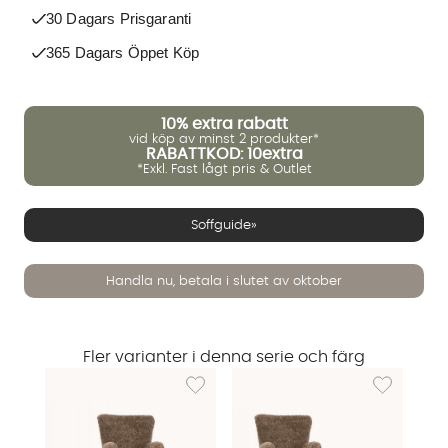
30 Dagars Prisgaranti
365 Dagars Öppet Köp
10%
extra rabatt
vid köp av minst 2 produkter*
RABATTKOD: 10extra
*Exkl. Fast lågt pris & Outlet
Soffguide»
Handla nu, betala i slutet av oktober
Fler varianter i denna serie och färg
Lägg till i önskelista: LOVA Fåtölj Brun
Lägg till i ön