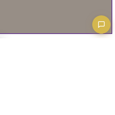
A ATT VETA
03. SOCIALA MEDIER
iates
Instagram
soffguide
Facebook
iepolicy
Pinterest
R
TikTok