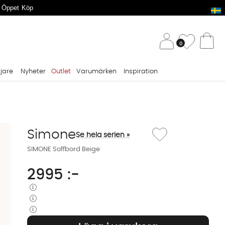
 Öppet Köp
/ 
Önskelis
0
Va
ljare
Nyheter
Outlet
Varumärken
Inspiration
Lägg till i önskelista: S
Simone
Se hela serien »
SIMONE Soffbord Beige
2995
:-