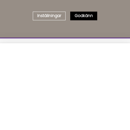
Inställningar
Godkänn
Välj delbetalning
Qliro
· Fast månadsbelopp
01. INFORMATION
02. BR
Produktpris
Om oss
Affil
Kundservice
Bädd
Representativt exempel
Leveranser
Cook
Köpvillkor
GDP
Att låna kostar pengar!
Om du inte kan betala tillbaka skulden i tid
Inredningshjälp
GPSR