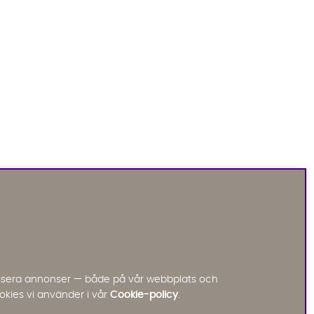
Sofia Direkt
AI-assistent
Vi använder AI för att svara på dina frågor.
Konversationen sparas i upp till 24 timmar för att
kunna hjälpa dig. Vi delar inte dina uppgifter med
tredje part. Läs mer i vår integritetspolicy.
Jag godkänner att konversationen sparas
nalisera annonser — både på vår webbplats och
Starta chatten
okies vi använder i vår
Cookie-policy
.