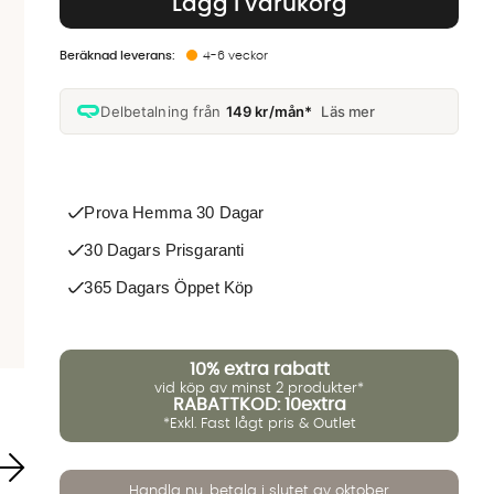
Lägg i varukorg
4-6 veckor
Delbetalning från
149 kr/mån*
Läs mer
Prova Hemma 30 Dagar
30 Dagars Prisgaranti
365 Dagars Öppet Köp
10%
extra rabatt
vid köp av minst 2 produkter*
RABATTKOD: 10extra
*Exkl. Fast lågt pris & Outlet
Handla nu, betala i slutet av oktober