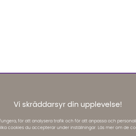
Vi skräddarsyr din upplevelse!
fungera, för att analysera trafik och för att anpassa och perso
 vilka cookies du accepterar under inställningar. Läs mer om de co