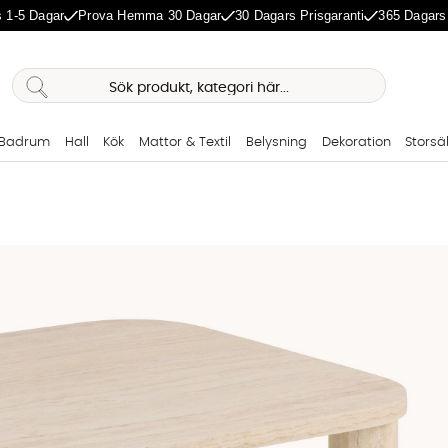
 1-5 Dagar
Prova Hemma 30 Dagar
30 Dagars Prisgaranti
365 Dagars
Badrum
Hall
Kök
Mattor & Textil
Belysning
Dekoration
Storsä