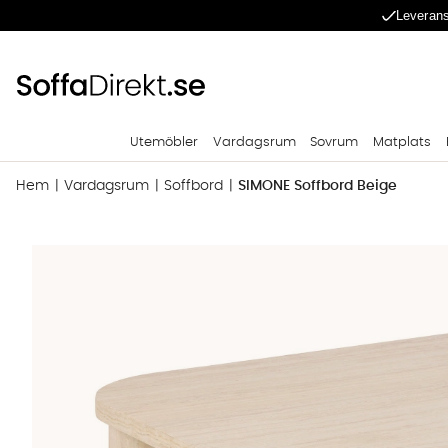
Leverans
Utemöbler
Vardagsrum
Sovrum
Matplats
Hem
Vardagsrum
Soffbord
SIMONE Soffbord Beige
Produktbilder SIMONE Soffbord Beige