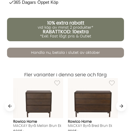
365 Dagars Öppet Köp
10%
extra rabatt
vid köp av minst 2 produkter*
RABATTKOD: 10extra
*Exkl. Fast lågt pris & Outlet
Handla nu, betala i slutet av oktober
Vi använder AI för att svara på dina frågor. Konversationen
sparas i upp till 24 timmar för att kunna hjälpa dig. Vi delar
Fler varianter i denna serie och färg
inte dina uppgifter med tredje part. Läs mer i vår
Lägg till i önskelista: MACKAY Byrå Mellan B
Lägg till i ö
integritetspolicy.
Jag godkänner att konversationen sparas
Starta chatten
Rowico Home
Rowico Home
MACKAY Byrå Mellan Brun Ek
MACKAY Byrå Bred Brun Ek