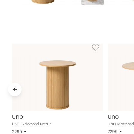
Lägg till i önskelista: 
Uno
Uno
UNO Sidobord Natur
UNO Matbord
2295 :-
7295 :-