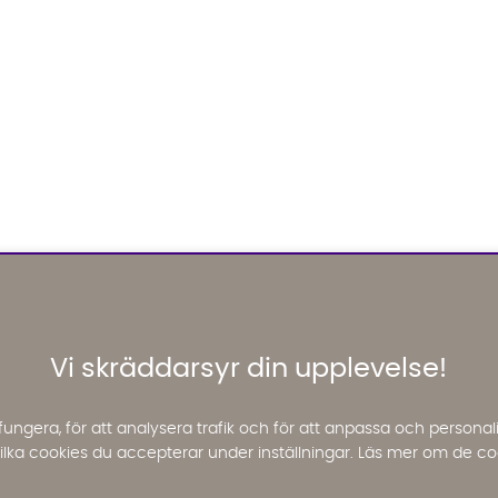
Vi skräddarsyr din upplevelse!
fungera, för att analysera trafik och för att anpassa och perso
 vilka cookies du accepterar under inställningar. Läs mer om de co