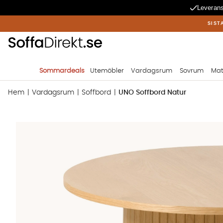
Leverans
SIST
Sommardeals
Utemöbler
Vardagsrum
Sovrum
Mat
Hem
Vardagsrum
Soffbord
UNO Soffbord Natur
Produktbilder UNO Soffbord Natur