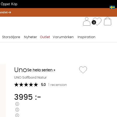
 Öppet Köp
andet
/ 
Önskelis
0
Va
Storsäljare
Nyheter
Outlet
Varumärken
Inspiration
Lägg till i önskelista: U
Uno
Se hela serien »
UNO Soffbord Natur
5.0
1 recension
3995
:-