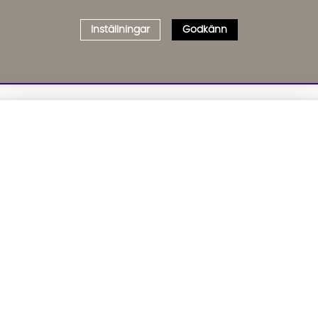
Inställningar
Godkänn
Välj delbetalning
Qliro
· Fast månadsbelopp
01. INFORMATION
02. BR
Produktpris
Om oss
Affil
Kundservice
Bädd
Representativt exempel
Leveranser
Cook
Köpvillkor
GDP
Att låna kostar pengar!
Om du inte kan betala tillbaka skulden i tid
Inredningshjälp
GPSR
riskerar du en betalningsanmärkning. Det kan