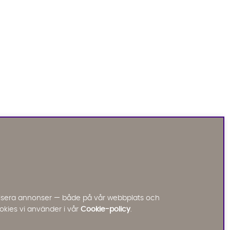
Sofia Direkt
AI-assistent
Vi använder AI för att svara på dina frågor.
Konversationen sparas i upp till 24 timmar för att
kunna hjälpa dig. Vi delar inte dina uppgifter med
tredje part. Läs mer i vår integritetspolicy.
Jag godkänner att konversationen sparas
nalisera annonser — både på vår webbplats och
Starta chatten
okies vi använder i vår
Cookie-policy
.