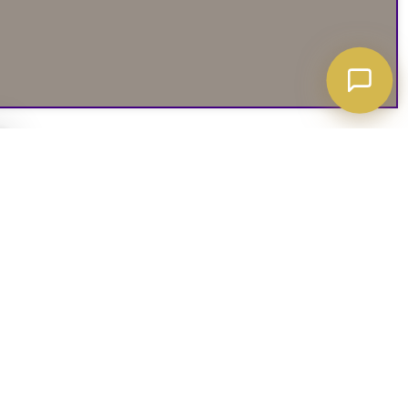
A ATT VETA
03. SOCIALA MEDIER
iates
Instagram
soffguide
Facebook
iepolicy
Pinterest
R
TikTok