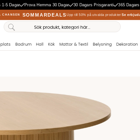
 1-5 Dagar
Prova Hemma 30 Dagar
30 Dagars Prisgaranti
365 Dagars
SOMMARDEALS
Upp till 50% på utvalda produkter
Se erbjud
A CHANSEN
plats
Badrum
Hall
Kök
Mattor & Textil
Belysning
Dekoration