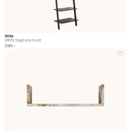
Write
WRITE Steghylla Svart
2195 :-
Lägg til