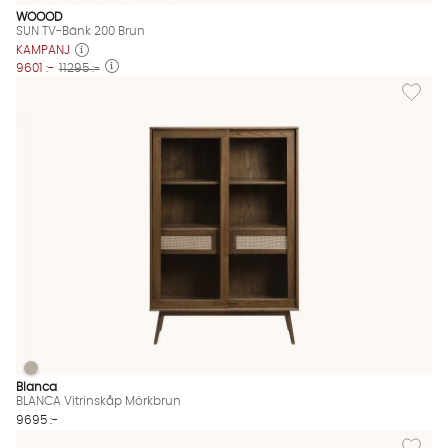
WOOOD
SUN TV-Bänk 200 Brun
KAMPANJ
9601 :-
11295 :-
Lägg til
BLANCA Vitrinskåp Mörkbrun
BLANCA Vitrinskåp Mörkbrun Finns även i dessa färger:
Blanca
BLANCA Vitrinskåp Mörkbrun
9695 :-
Lägg til