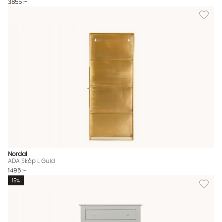
3855 :-
Lägg til
Nordal
ADA Skåp L Guld
1495 :-
Lägg till
15%