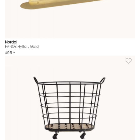
Nordal
FANOE Hylla L Guld
495 :-
Lägg til