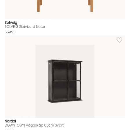
Solveig
SOLVEIG Skrivbord Natur
5595 :-
Lägg ti
Nordal
DOWNTOWN Väggskåp 60cm Svart