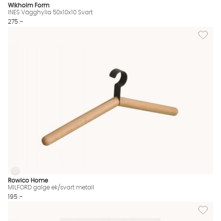
Wikholm Form
INES Vägghylla 50x10x10 Svart
275 :-
Lägg til
MILFORD galge ek/svart metall
MILFORD galge ek/svart metall Finns även i dessa färger:
Rowico Home
MILFORD galge ek/svart metall
195 :-
Lägg til