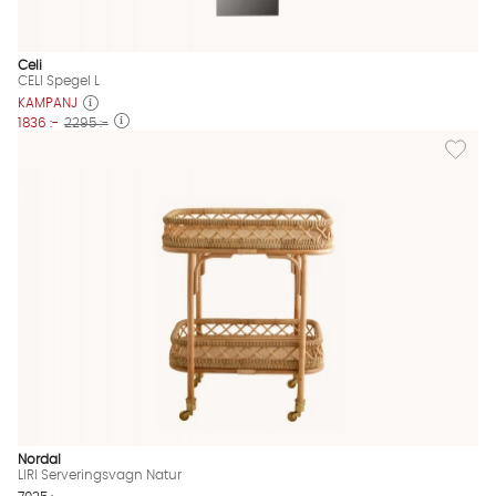
Celi
CELI Spegel L
KAMPANJ
1836 :-
2295 :-
Lägg til
Nordal
LIRI Serveringsvagn Natur