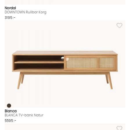
Nordal
DOWNTOWN Rullbar Korg
3195 :-
Lägg til
BLANCA TV-bänk Natur
BLANCA TV-bänk Natur Finns även i dessa färger:
Blanca
BLANCA TV-bänk Natur
5595 :-
Lägg til