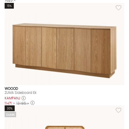
7025 :-
Lägg til
15%
WOOOD
ZUMA Sideboard Ek
KAMPANJ
11471 :-
13495 :-
Lägg til
30%
Outlet