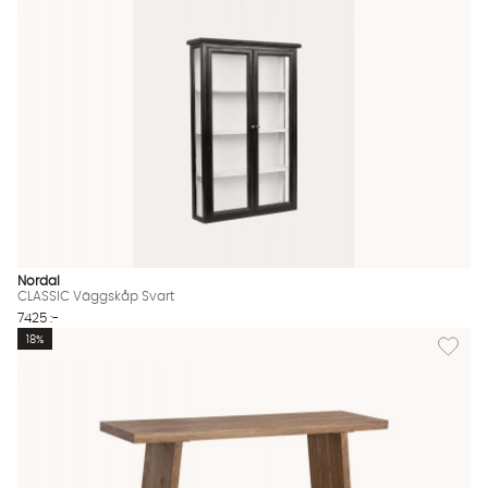
Nordal
CLASSIC Väggskåp Svart
7425 :-
Lägg til
18%