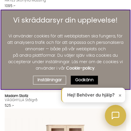
HAYES Skohylla Mässing
1095 :-
Lägg til
Vi skräddarsyr din upplevelse!
Vi använder cookies för att webbplatsen ska fungera, för
att analysera trafik och för att anpassa och personalisera
annonser — både på vår webbplats och
på andra plattformar. Du väljer själv vilka cookies du
accepterar under inställningar. Läs mer om de cookies vi
använder i vår
Cookie-policy
.
Inställningar
Godkänn
Hej! Behöver du hjälp?
×
Madam Stoltz
VÄGGHYLLA Stålgrå
525 :-
Lägg til