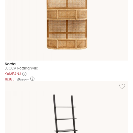
Nordal
LUCCA Rottinghylla
KAMPANJ
1838 :-
2625 :-
Lägg till