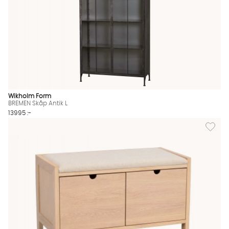
Wikholm Form
BREMEN Skåp Antik L
13995 :-
Lägg til