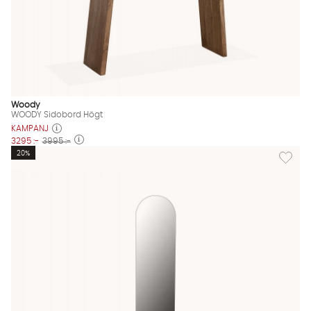
Woody
WOODY Sidobord Högt
KAMPANJ
3295 :-
3995 :-
Lägg till
20%