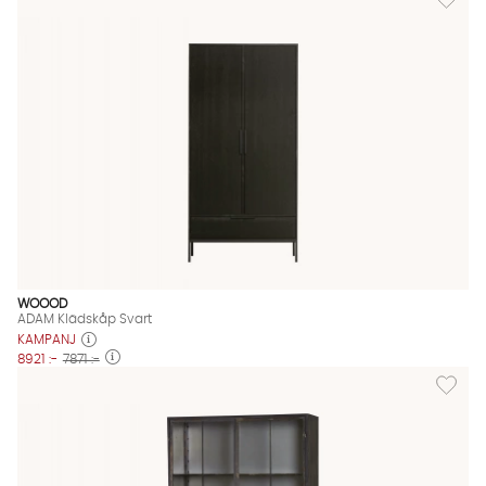
WOOOD
ADAM Klädskåp Svart
KAMPANJ
8921 :-
7871 :-
Lägg til