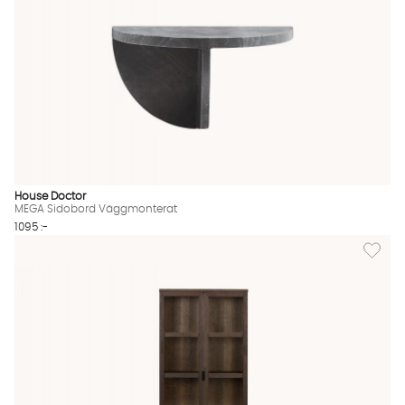
House Doctor
MEGA Sidobord Väggmonterat
1095 :-
Lägg till