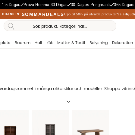
 1-5 Dagar
Prova Hemma 30 Dagar
30 Dagars Prisgaranti
365 Dagars
SOMMARDEALS
Upp till 50% på utvalda produkter
Se erbjud
A CHANSEN
plats
Badrum
Hall
Kök
Mattor & Textil
Belysning
Dekoration
ill vardagsrummet i många olika stilar och modeller. Shoppa
vitrin
er få saker? Vad har sakerna för storlek? Hur länge ska de förvar
saker. Om du har färre förvaring kan en
tv-bänk
eller ett
sideboard