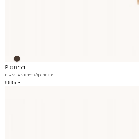
BLANCA Vitrinskåp Natur Finns även i dessa färger:
BLANCA Vitrinskåp Natur
Blanca
BLANCA Vitrinskåp Natur
9695 :-