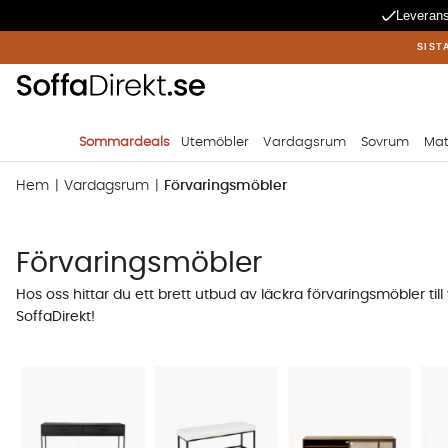
Leverans
SIST
Sommardeals
Utemöbler
Vardagsrum
Sovrum
Mat
Hem
Vardagsrum
Förvaringsmöbler
Förvaringsmöbler
Hos oss hittar du ett brett utbud av läckra förvaringsmöbler t
SoffaDirekt!
Vad ska förvaras
Börja med att fundera på vad du vill förvara. Är det många ell
värt att investera i ett vitrinskåp där du får plats med många 