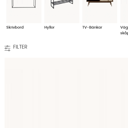
Vart ska möbeln stå
Se även över om du vill att förvaringsmöbeln ska hänga på väg
avgörande för sortens förvaringsmöbel du slutligen landar i at
Skrivbord
Hyllor
TV-Bänkar
Väg
skå
Ska det som förvaras synas eller inte
FILTER
Tänk dessutom på om du vill att sakerna du förvarar ska synas e
tänker dig har vi förvaringsmöbler som tillåter dina fantastiska
bänkar
och
vitrinskåp
.
Speglar
är både funktionella och estetiska
Spegeln
är en möbel som har gått från att fylla en funktion till
både och? Vår förhoppning är att kunna erbjuda något för alla
bordet eller en
helkroppsspegel
att luta mot väggen.