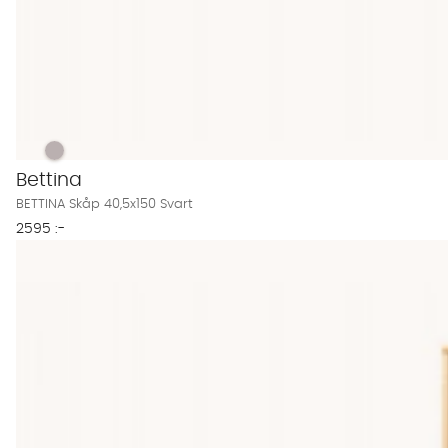
BETTINA Skåp 40,5x150 Svart Finns även i dessa färger:
BETTINA Skåp 40,5x150 Svart
Bettina
BETTINA Skåp 40,5x150 Svart
2595 :-