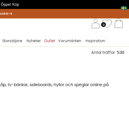
 Öppet Köp
andet
/ 
Önskelis
0
Va
Storsäljare
Nyheter
Outlet
Varumärken
Inspiration
Antal träffar:
530
skåp
,
tv-bänkar
,
sideboards
,
hyllor
och
speglar
online på
as där? Har du exempelvis mycket att förvara kan det vara
vara att föredra.