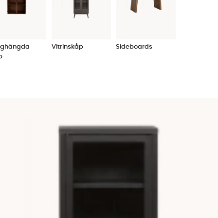
gen eller stå på golvet. Om det ska placeras på golvet, ska det 
t beställa om du önskar att den ska passa ihop med din övriga in
ghängda
Vitrinskåp
Sideboards
p
ller inte. Är det inredningsdetaljer som du gärna visar upp, ska d
 detaljer att skina i det öppna så som
hyllor
och
sideboards
men ä
 att också vara estetiskt tilltalande för ögonen. Söker du enbart en
 smaker, därför hittar du
speglar
i flera olika modeller och storleka