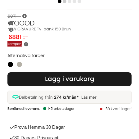
6071 :-
WOOOD
NEW GRAVURE Tv-bänk 150 Brun
6881
:-
Kampanj
Alternativa färger
Finns även i dessa färger:
Lägg i varukorg
Delbetalning från
274 kr/mån*
Läs mer
1-5 arbetsdagar
Få kvar i lager!
Prova Hemma 30 Dagar
30 Dagars Prisgaranti