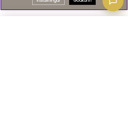
Inställningar
Godkänn
Välj delbetalning
Qliro
· Fast månadsbelopp
Signa upp till vårt nyhetsbrev
Produktpris
Missa inte våra nyhetsbrev som är fyllda med erbjudanden, nyheter
och inspiration
Representativt exempel
Att låna kostar pengar!
01. INFORMATION
Om du inte kan betala tillbaka skulden i tid
riskerar du en betalningsanmärkning. Det kan
leda till svårigheter att få hyra bostad,
teckna abonnemang och få nya lån. För stöd,
02. BRA ATT VETA
vänd dig till budget- och skuldrådgivningen i
din kommun. Kontaktuppgifter finns på
konsumentverket.se
.