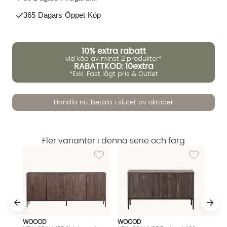
365 Dagars Öppet Köp
10%
extra rabatt
vid köp av minst 2 produkter*
RABATTKOD: 10extra
*Exkl. Fast lågt pris & Outlet
Handla nu, betala i slutet av oktober
Vi använder AI för att svara på dina frågor. Konversationen
sparas i upp till 24 timmar för att kunna hjälpa dig. Vi delar
Fler varianter i denna serie och färg
inte dina uppgifter med tredje part. Läs mer i vår
Lägg till i önskelista: NEW GRAVURE Sideboa
Lägg till i ö
integritetspolicy.
Jag godkänner att konversationen sparas
Starta chatten
WOOOD
WOOOD