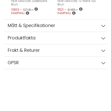
NEW GRAVURE Sideboard
NEW GRAVURE Tv-bänk 100
Brun
Brun
10833 :-
12745 :-
5521 :-
6495 :-
KAMPANJ
KAMPANJ
Mått & Specifikationer
Produktfakta
Frakt & Returer
GPSR