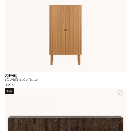
Solveig
SOLVEIG Skåp Natur
8695 :-
Lägg til
15%