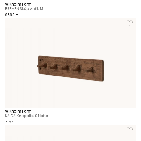
Wikholm Form
BREMEN Skåp Antik M
9395 :-
Lägg till
Wikholm Form
KAIDA Knopplist S Natur
775 :-
Lägg til