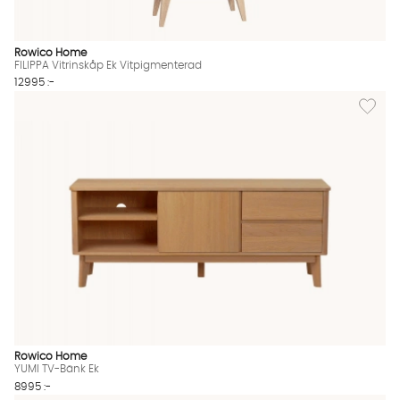
Rowico Home
FILIPPA Vitrinskåp Ek Vitpigmenterad
12995 :-
Lägg til
Rowico Home
YUMI TV-Bänk Ek
8995 :-