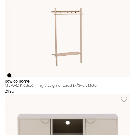
MILFORD Klädställning Vitpigmenterad Ek/Svart Metall
MILFORD Klädställning Vitpigmenterad Ek/Svart Metall Finns äv
Rowico Home
MILFORD Klädställning Vitpigmenterad Ek/Svart Metall
2995 :-
Lägg til