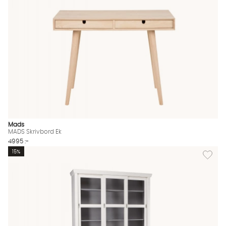
Mads
MADS Skrivbord Ek
4995 :-
Lägg til
15%