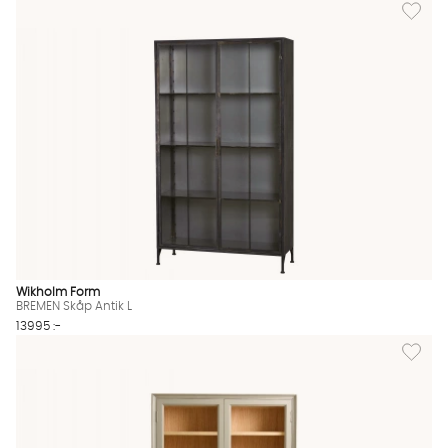
Lägg til
Wikholm Form
BREMEN Skåp Antik L
13995 :-
Lägg til