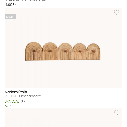
16995 :-
Lägg til
Outlet
Madam Stoltz
ROTTING Klädhängare
BRA DEAL
671 :-
Lägg til