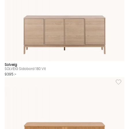
Solveig
SOLVEIG Sidobord 180 Vit
9395 :-
Lägg til