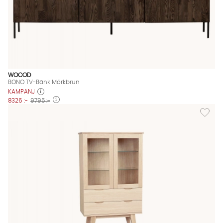
WOOOD
BONO TV-Bänk Mörkbrun
KAMPANJ
8326 :-
9795 :-
Lägg til