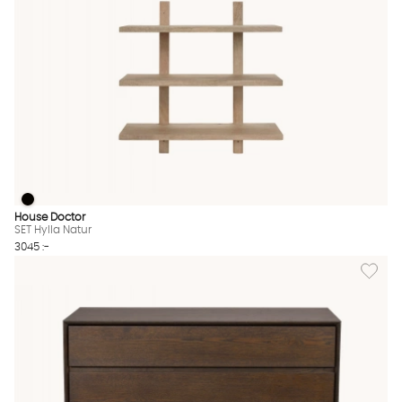
SET Hylla Natur
SET Hylla Natur Finns även i dessa färger:
House Doctor
SET Hylla Natur
3045 :-
Lägg til