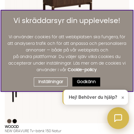
Vi skräddarsyr din upplevelse!
Arona
ARONA Skåp Mörkbrun
11995 :-
Lägg til
Vi använder cookies för att webbplatsen ska fungera, för
15%
att analysera trafik och för att anpassa och personalisera
annonser — både på vår webbplats och
på andra plattformar. Du väljer själv vilka cookies du
accepterar under inställningar. Läs mer om de cookies vi
använder i vår
Cookie-policy
.
Inställningar
Godkänn
Hej! Behöver du hjälp?
×
NEW GRAVURE Tv-bänk 150 Natur
NEW GRAVURE Tv-bänk 150 Natur
NEW GRAVURE Tv-bänk 150 Natur Finns även i dessa färger:
WOOOD
NEW GRAVURE Tv-bänk 150 Natur