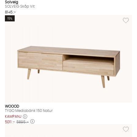
Solveig
SOLVEIG Skåp Vit
8145 :-
Lägg til
15%
WOOOD
TYGO Mediabänk 150 Natur
KAMPANJ
5011 :-
5895 :-
Lägg til