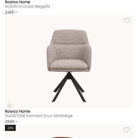
Rowico Home
ALISON Snurrstol Beige/Ek
2495 :-
Lägg til
GLADSTONE Karmstol Snurr Mörkbeige
GLADSTONE Karmstol Snurr Mörkbeige Finns även i dessa färge
Rowico Home
GLADSTONE Karmstol Snurr Mörkbeige
2995 :-
Lägg til
20%