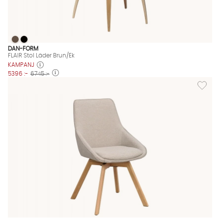
FLAIR Stol Läder Brun/Ek
FLAIR Stol Läder Brun/Ek
FLAIR Stol Läder Brun/Ek Finns även i dessa färger:
DAN-FORM
FLAIR Stol Läder Brun/Ek
KAMPANJ
5396 :-
6745 :-
Lägg til