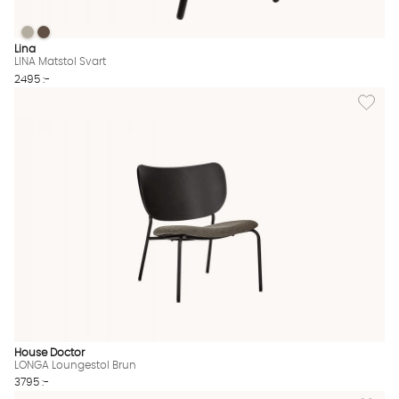
LINA Matstol Svart
LINA Matstol Svart
LINA Matstol Svart Finns även i dessa färger:
Lina
LINA Matstol Svart
2495 :-
Lägg til
House Doctor
LONGA Loungestol Brun
3795 :-
Lägg till