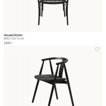
House Doctor
BREA Stol Svart
2295 :-
Lägg till