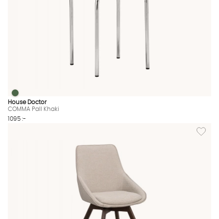
COMMA Pall Khaki
COMMA Pall Khaki Finns även i dessa färger:
House Doctor
COMMA Pall Khaki
1095 :-
Lägg til