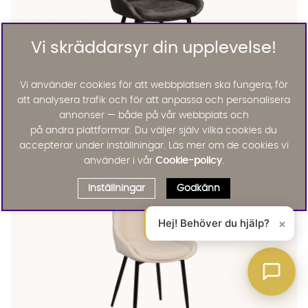
Vi skräddarsyr din upplevelse!
Vi använder cookies för att webbplatsen ska fungera, för
att analysera trafik och för att anpassa och personalisera
SIERRA Stol Mörkgrå
SIERRA Stol Mörkgrå Finns även i dessa färger:
annonser — både på vår webbplats och
Rowico Home
SIERRA Stol Mörkgrå
på andra plattformar. Du väljer själv vilka cookies du
1295 :-
accepterar under inställningar. Läs mer om de cookies vi
Lägg till
använder i vår
Cookie-policy
.
Inställningar
Godkänn
Hej! Behöver du hjälp?
×