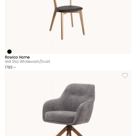
AMI Stol Whitewash/Svart
AMI Stol Whitewash/Svart Finns även i dessa färger:
Rowico Home
AMI Stol Whitewash/Svart
1795 :-
Lägg till