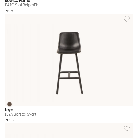
Rowico Home
KATO Stol Beige/Ek
2195 :-
Lägg till
LEYA Barstol Svart
LEYA Barstol Svart Finns även i dessa färger:
Leya
LEYA Barstol Svart
2095 :-
Lägg til