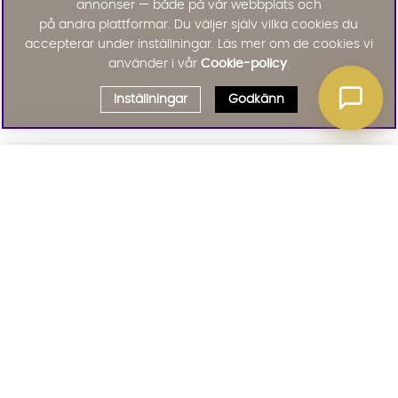
annonser — både på vår webbplats och
på andra plattformar. Du väljer själv vilka cookies du
accepterar under inställningar. Läs mer om de cookies vi
använder i vår
Cookie-policy
.
Inställningar
Godkänn
Välj delbetalning
Qliro
· Fast månadsbelopp
Signa upp till vårt nyhetsbrev
Produktpris
Missa inte våra nyhetsbrev som är fyllda med erbjudanden, nyheter
och inspiration
Representativt exempel
Att låna kostar pengar!
01. INFORMATION
Om du inte kan betala tillbaka skulden i tid
riskerar du en betalningsanmärkning. Det kan