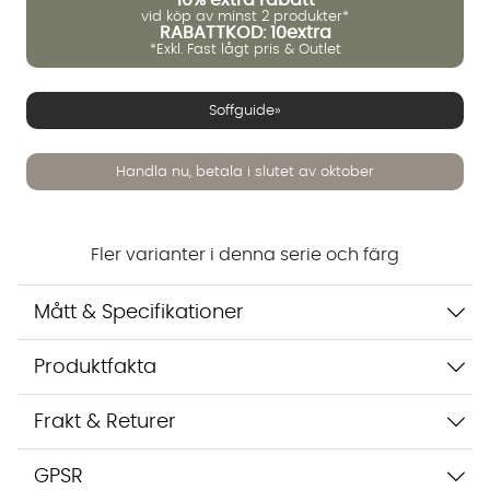
vid köp av minst 2 produkter*
RABATTKOD: 10extra
*Exkl. Fast lågt pris & Outlet
Vi använder AI för att svara på dina frågor. Konversationen
Soffguide»
sparas i upp till 24 timmar för att kunna hjälpa dig. Vi delar
inte dina uppgifter med tredje part. Läs mer i vår
integritetspolicy.
Handla nu, betala i slutet av oktober
Jag godkänner att konversationen sparas
Starta chatten
Fler varianter i denna serie och färg
Mått & Specifikationer
Produktfakta
Frakt & Returer
GPSR