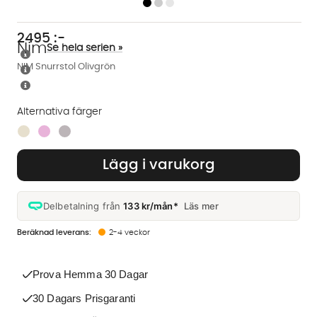
2495
:-
Nim
Se hela serien »
NIM Snurrstol Olivgrön
Alternativa färger
Finns även i dessa färger:
Lägg i varukorg
Delbetalning från
133 kr/mån*
Läs mer
2-4 veckor
Prova Hemma 30 Dagar
30 Dagars Prisgaranti