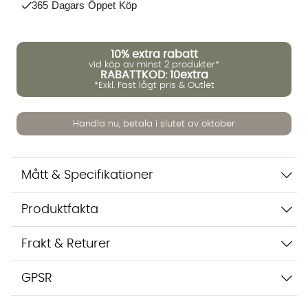
365 Dagars Öppet Köp
Vi använder AI för att svara på dina frågor. Konversationen
sparas i upp till 24 timmar för att kunna hjälpa dig. Vi delar
10%
extra rabatt
inte dina uppgifter med tredje part. Läs mer i vår
vid köp av minst 2 produkter*
integritetspolicy.
RABATTKOD: 10extra
Jag godkänner att konversationen sparas
*Exkl. Fast lågt pris & Outlet
Starta chatten
Handla nu, betala i slutet av oktober
Mått & Specifikationer
Produktfakta
Frakt & Returer
GPSR