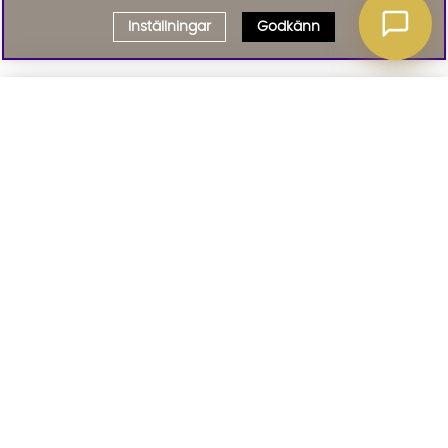
Inställningar
Godkänn
Välj delbetalning
Qliro
· Fast månadsbelopp
Signa upp till vårt nyhetsbrev
Produktpris
Missa inte våra nyhetsbrev som är fyllda med erbjudanden, nyheter
och inspiration
Representativt exempel
Att låna kostar pengar!
01. INFORMATION
Om du inte kan betala tillbaka skulden i tid
riskerar du en betalningsanmärkning. Det kan
leda till svårigheter att få hyra bostad,
teckna abonnemang och få nya lån. För stöd,
02. BRA ATT VETA
vänd dig till budget- och skuldrådgivningen i
din kommun. Kontaktuppgifter finns på