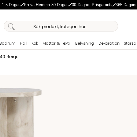
 1-5 Dagar
Prova Hemma 30 Dagar
30 Dagars Prisgaranti
365 Dagars
Badrum
Hall
Kök
Mattor & Textil
Belysning
Dekoration
Storsä
40 Beige