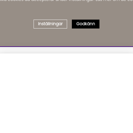
Inställningar
Godkänn
Välj delbetalning
Qliro
· Fast månadsbelopp
01. INFORMATION
02. BR
Produktpris
Om oss
Affil
Kundservice
Bädd
Representativt exempel
Leveranser
Cook
Köpvillkor
GDP
Att låna kostar pengar!