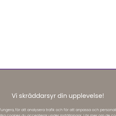
Vi skräddarsyr din upplevelse!
fungera, för att analysera trafik och för att anpassa och perso
 vilka cookies du accepterar under inställningar. Läs mer om de co