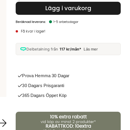
Lägg i varukorg
1-5 arbetsdagar
Få kvar i lager!
Delbetalning från
117 kr/mån*
Läs mer
Prova Hemma 30 Dagar
30 Dagars Prisgaranti
365 Dagars Öppet Köp
10%
extra rabatt
vid köp av minst 2 produkter*
RABATTKOD: 10extra