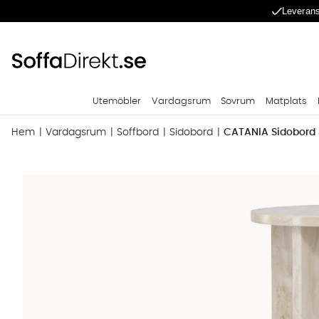
Leverans
Utemöbler
Vardagsrum
Sovrum
Matplats
Hem
Vardagsrum
Soffbord
Sidobord
CATANIA Sidobord 
Produktbilder CATANIA Sidobord 40 Beige