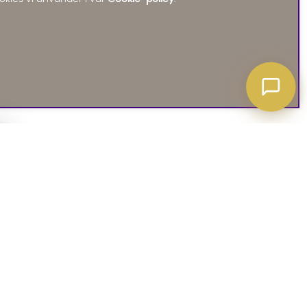
A ATT VETA
03. SOCIALA MEDIER
iates
Instagram
soffguide
Facebook
iepolicy
Pinterest
R