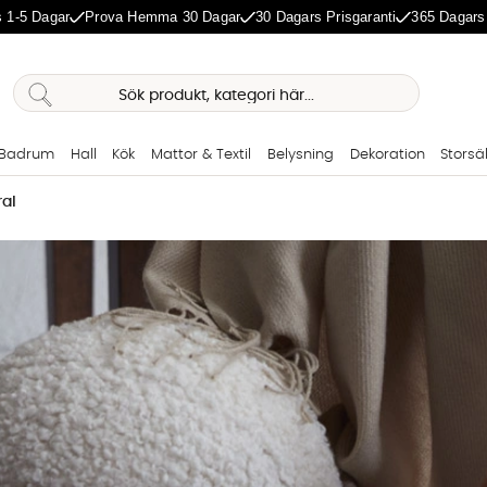
 1-5 Dagar
Prova Hemma 30 Dagar
30 Dagars Prisgaranti
365 Dagars
Badrum
Hall
Kök
Mattor & Textil
Belysning
Dekoration
Storsä
al