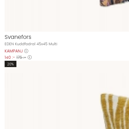
Svanefors
EDEN Kuddfodral 45x45 Multi
KAMPANJ
140 :-
175 :-
20%