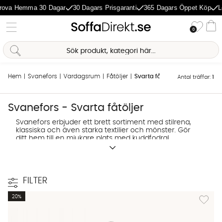
rova Hemma 30 Dagar
30 Dagars Prisgaranti
365 Dagars Öppet Köp
L
Önske
0
Va
Sofia Direkt
AI-assistent
Hem
Svanefors
Vardagsrum
Fåtöljer
Svarta fåtöljer
Antal träffar:
1
Svanefors - Svarta fåtöljer
Svanefors erbjuder ett brett sortiment med stilrena,
klassiska och även starka textilier och mönster. Gör
ditt hem till en mjukare plats med kuddfodral,
gardiner, bäddset, lakan, stolsdynor, mattor m.m. från
Svanefors vars filosofi är naturligt och enkelt sedan
1956.
FILTER
Lägg till
20%