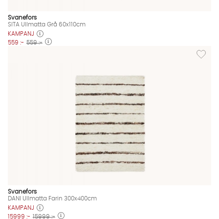
Svanefors
SITA Ullmatta Grå 60x110cm
KAMPANJ
559 :-
559 :-
Lägg til
Svanefors
DANI Ullmatta Farin 300x400cm
KAMPANJ
15999 :-
15999 :-