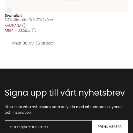
SITA Ullmatta Grå 170x240cm
SITA Ullmatta Grå 170x240cm Finns även i dessa färger:
Svanefors
SITA Ullmatta Grå 170x240cm
KAMPANJ
3599 :-
3599 :-
Visar
36
av
36
artiklar
Signa upp till vårt nyhetsbrev
Missa inte våra nyhetsbrev som är fyllda med erbjudanden, nyheter
och inspiration