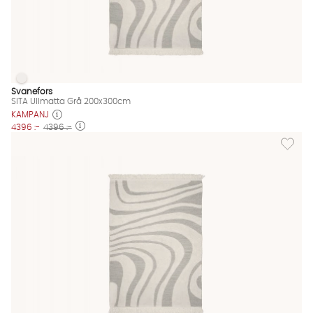
SITA Ullmatta Grå 200x300cm
SITA Ullmatta Grå 200x300cm Finns även i dessa färger:
Svanefors
SITA Ullmatta Grå 200x300cm
KAMPANJ
4396 :-
4396 :-
Lägg til