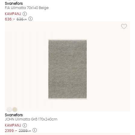
FIA Ullmatta 70x140 Beige Finns även i dessa färger:
Svanefors
FIA Ullmatta 70x140 Beige
KAMPANJ
636 :-
636 :-
Lägg til
JOHN Ullmatta Grå 170x240cm
JOHN Ullmatta Grå 170x240cm
JOHN Ullmatta Grå 170x240cm Finns även i dessa färger:
Svanefors
JOHN Ullmatta Grå 170x240cm
KAMPANJ
2399 :-
2399 :-