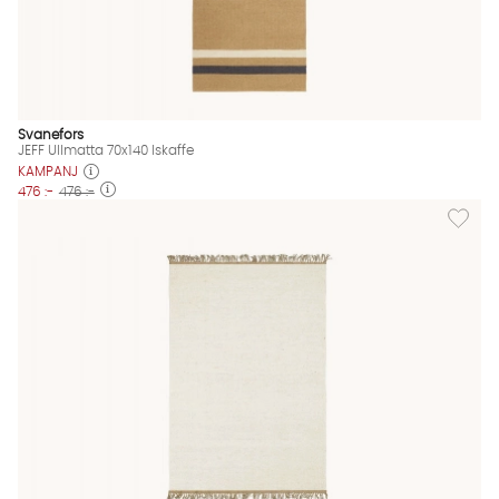
Svanefors
JEFF Ullmatta 70x140 Iskaffe
KAMPANJ
476 :-
476 :-
Lägg til