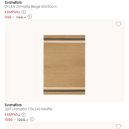
Svanefors
DYLAN Ullmatta Beige 60x90cm
KAMPANJ
1199 :-
1199 :-
Lägg till
Svanefors
JEFF Ullmatta 170x240 Iskaffe
KAMPANJ
1996 :-
1996 :-
Lägg til