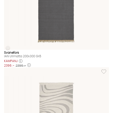
IAN Ullmatta 200x300 Grå
IAN Ullmatta 200x300 Grå Finns även i dessa färger:
Svanefors
IAN Ullmatta 200x300 Grå
KAMPANJ
2396 :-
2396 :-
Lägg til