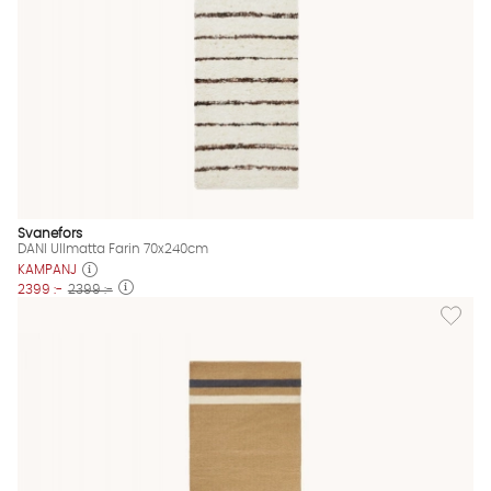
Svanefors
DANI Ullmatta Farin 70x240cm
KAMPANJ
2399 :-
2399 :-
Lägg till