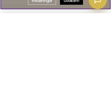
Inställningar
Godkänn
Välj delbetalning
Qliro
· Fast månadsbelopp
Signa upp till vårt nyhetsbrev
Produktpris
Missa inte våra nyhetsbrev som är fyllda med erbjudanden, nyheter
och inspiration
Representativt exempel
Att låna kostar pengar!
01. INFORMATION
Om du inte kan betala tillbaka skulden i tid
riskerar du en betalningsanmärkning. Det kan
leda till svårigheter att få hyra bostad,
teckna abonnemang och få nya lån. För stöd,
02. BRA ATT VETA
vänd dig till budget- och skuldrådgivningen i
din kommun. Kontaktuppgifter finns på
konsumentverket.se
.