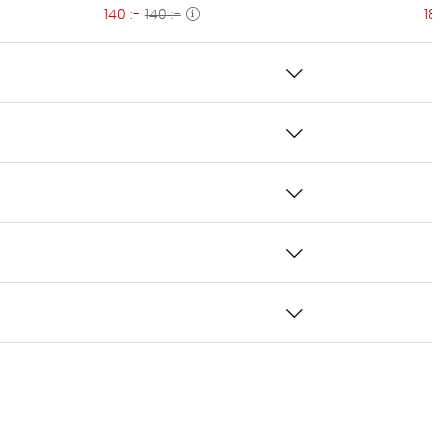
140 :-
140 :-
180 