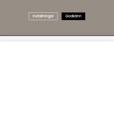
Inställningar
Godkänn
Välj delbetalning
Qliro
· Fast månadsbelopp
01. INFORMATION
02. BR
Produktpris
Om oss
Affil
Kundservice
Bädd
Representativt exempel
Leveranser
Cook
Köpvillkor
GDP
Att låna kostar pengar!
Om du inte kan betala tillbaka skulden i tid