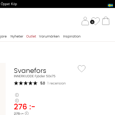
 Öppet Köp
/ 
Önskelis
0
Va
ljare
Nyheter
Outlet
Varumärken
Inspiration
Lägg till i önskelista: I
Svanefors
INNERKUDDE Fjäder 50x75
5.0
1 recension
276
:-
276 :-