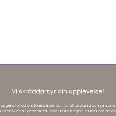
Vi skräddarsyr din upplevelse!
fungera, för att analysera trafik och för att anpassa och perso
 vilka cookies du accepterar under inställningar. Läs mer om de co