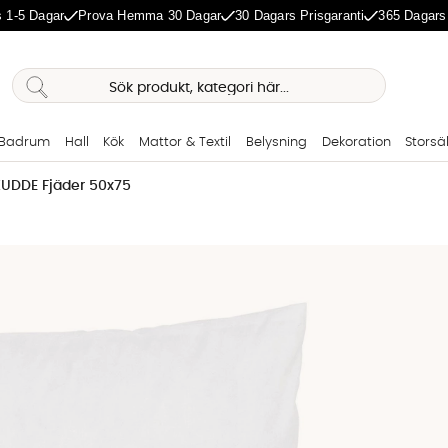
 1-5 Dagar
Prova Hemma 30 Dagar
30 Dagars Prisgaranti
365 Dagars
Badrum
Hall
Kök
Mattor & Textil
Belysning
Dekoration
Storsä
UDDE Fjäder 50x75