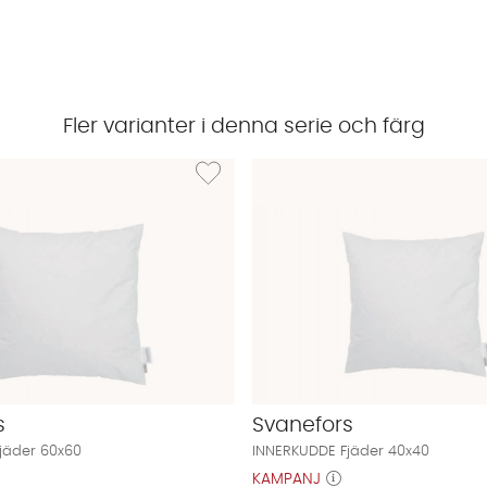
Fler varianter i denna serie och färg
INNERKUDDE Fjäder 50x60
Lägg till i önskelista: INNERKUDDE Fjäder 60x6
s
Svanefors
jäder 60x60
INNERKUDDE Fjäder 40x40
KAMPANJ