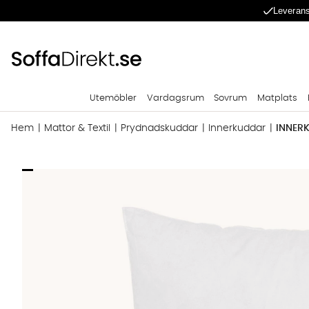
Leverans
Utemöbler
Vardagsrum
Sovrum
Matplats
Hem
Mattor & Textil
Prydnadskuddar
Innerkuddar
INNERK
Produktbilder INNERKUDDE Fjäder 50x75