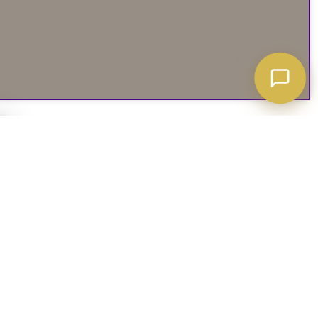
A ATT VETA
03. SOCIALA MEDIER
iates
Instagram
soffguide
Facebook
iepolicy
Pinterest
R