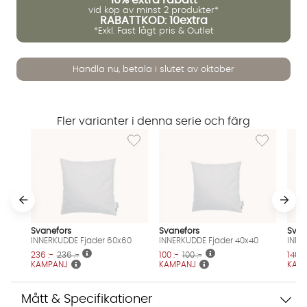
vid köp av minst 2 produkter*
RABATTKOD: 10extra
*Exkl. Fast lågt pris & Outlet
Handla nu, betala i slutet av oktober
Vi använder AI för att svara på dina frågor. Konversationen
Fler varianter i denna serie och färg
sparas i upp till 24 timmar för att kunna hjälpa dig. Vi delar
Lägg till i önskelista: INNERKUDDE Fjäder 60
Lägg till i ö
inte dina uppgifter med tredje part. Läs mer i vår
integritetspolicy.
Jag godkänner att konversationen sparas
Starta chatten
Svanefors
Svanefors
Svan
INNERKUDDE Fjäder 60x60
INNERKUDDE Fjäder 40x40
INNE
236 :-
236 :-
100 :-
100 :-
140 :
KAMPANJ
KAMPANJ
KAM
Mått & Specifikationer