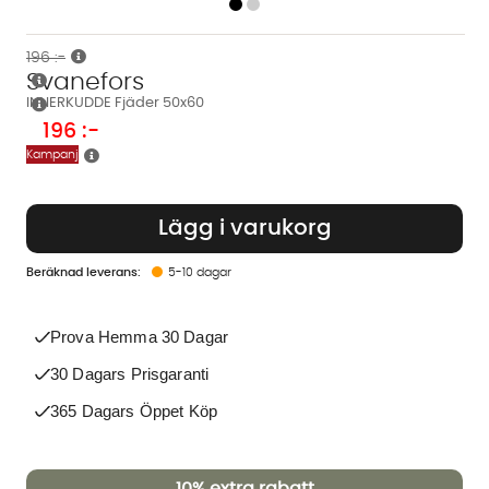
196 :-
Svanefors
INNERKUDDE Fjäder 50x60
196
:-
Kampanj
Lägg i varukorg
5-10 dagar
Prova Hemma 30 Dagar
30 Dagars Prisgaranti
365 Dagars Öppet Köp
10%
extra rabatt