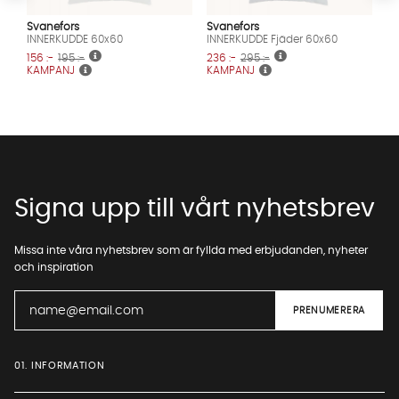
Svanefors
Svanefors
INNERKUDDE 60x60
INNERKUDDE Fjäder 60x60
156 :-
195 :-
236 :-
295 :-
KAMPANJ
KAMPANJ
Signa upp till vårt nyhetsbrev
Missa inte våra nyhetsbrev som är fyllda med erbjudanden, nyheter
och inspiration
01. INFORMATION