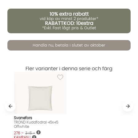
10%
extra rabatt
vid köp av minst 2 produkter*
RABATTKOD: 10extra
*Exkl. Fast lågt pris & Outlet
Handla nu, betala i slutet av oktober
Fler varianter i denna serie och färg
Lägg till i önskelista: TROND Kuddfodral 45x
Svanefors
TROND Kuddfodral 45x45
Vi använder AI för att svara på dina frågor. Konversationen
Offwhite
sparas i upp till 24 timmar för att kunna hjälpa dig. Vi delar
276 :-
345 :-
inte dina uppgifter med tredje part. Läs mer i vår
KAMPANJ