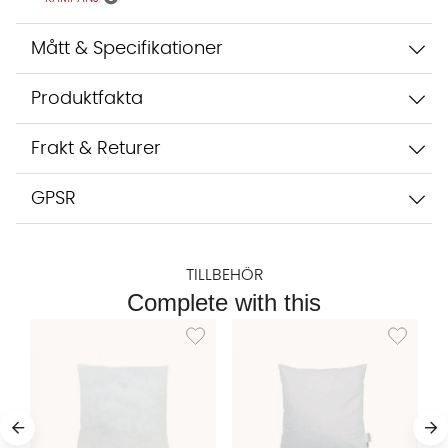
integritetspolicy.
Jag godkänner att konversationen sparas
Mått & Specifikationer
Starta chatten
Produktfakta
Frakt & Returer
GPSR
TILLBEHÖR
Complete with this
Lägg till i önskelista: INNERKUDDE 60x60
Lägg till i