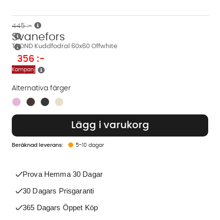
445 :-
Svanefors
TROND Kuddfodral 60x60 Offwhite
356
:-
Kampanj
Alternativa färger
Finns även i dessa färger:
Lägg i varukorg
5-10 dagar
Prova Hemma 30 Dagar
30 Dagars Prisgaranti
365 Dagars Öppet Köp