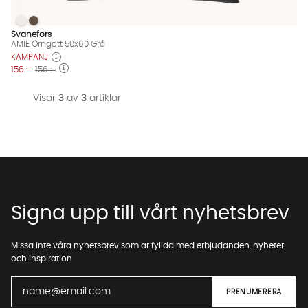
AMIE Örngott 50x60 Grå
AMIE Örngott 50x60 Grå
AMIE Örngott 50x60 Grå Finns även i dessa färger:
Svanefors
AMIE Örngott 50x60 Grå
KAMPANJ
156 :-
156 :-
Visar
3
av
3
artiklar
Signa upp till vårt nyhetsbrev
Missa inte våra nyhetsbrev som är fyllda med erbjudanden, nyheter
och inspiration