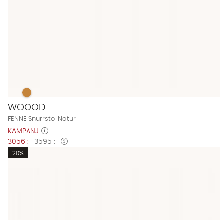
FENNE Snurrstol Natur Finns även i dessa färger:
FENNE Snurrstol Natur
WOOOD
FENNE Snurrstol Natur
KAMPANJ
3056 :-
3595 :-
20%