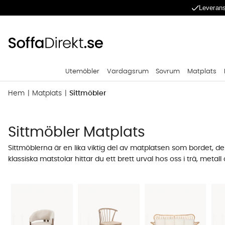
Leverans
Utemöbler
Vardagsrum
Sovrum
Matplats
Hem
Matplats
Sittmöbler
Sittmöbler Matplats
Sittmöblerna är en lika viktig del av matplatsen som bordet, de 
klassiska
matstolar
hittar du ett brett urval hos oss i trä, me
särskilt längs en vägg där det annars kan bli bökigt att få plats
moderna
barstolarna
. För den som söker flexibilitet när det 
bordet när de inte används.