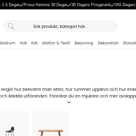
 1-5 Dagar
Prova Hemma 30 Dagar
30 Dagars Prisgaranti
365 Dagars
Badrum
Hall
Kök
Mattor & Textil
Belysning
Dekoration
Storsä
avgör hur bekvämt man sitter, hur rummet upplevs och hur enkelt de
tall och klädda utföranden. Föredrar du en mjukare och mer avslap
 med vanliga stolar. Vill du skapa en sittplats vid ett högt bord ell
kommer extra gäster utan att ta upp onödig golvyta är
pallar och b