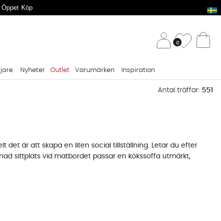
 Öppet Köp
/ 
Önskelis
0
Va
ljare
Nyheter
Outlet
Varumärken
Inspiration
Antal träffar:
551
t är att skapa en liten social tillställning. Letar du efter
pnad sittplats vid matbordet passar en
kökssoffa
utmärkt,
er en köksö hittar du passande sittalternativ bland våra
änkar
ett bra alternativ, dessa skjuts sedan enkelt under