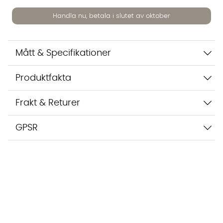
Handla nu, betala i slutet av oktober
Vi använder AI för att svara på dina frågor. Konversationen
sparas i upp till 24 timmar för att kunna hjälpa dig. Vi delar
inte dina uppgifter med tredje part. Läs mer i vår
integritetspolicy.
Mått & Specifikationer
Jag godkänner att konversationen sparas
Starta chatten
Produktfakta
Frakt & Returer
GPSR