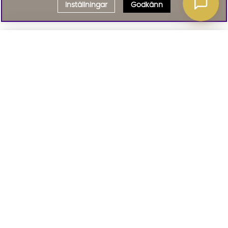
Inställningar
Godkänn
Välj delbetalning
Qliro
· Fast månadsbelopp
Signa upp till vårt nyhetsbrev
Produktpris
Missa inte våra nyhetsbrev som är fyllda med erbjudanden, nyheter
och inspiration
Representativt exempel
Att låna kostar pengar!
01. INFORMATION
Om du inte kan betala tillbaka skulden i tid
riskerar du en betalningsanmärkning. Det kan
leda till svårigheter att få hyra bostad,
teckna abonnemang och få nya lån. För stöd,
02. BRA ATT VETA
vänd dig till budget- och skuldrådgivningen i
din kommun. Kontaktuppgifter finns på
konsumentverket.se
.