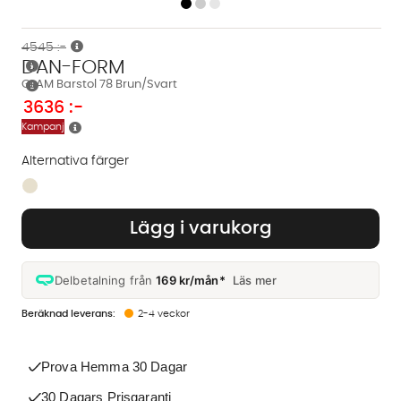
4545 :-
DAN-FORM
GLAM Barstol 78 Brun/Svart
3636
:-
Kampanj
Alternativa färger
Finns även i dessa färger:
Lägg i varukorg
Delbetalning från
169 kr/mån*
Läs mer
2-4 veckor
Prova Hemma 30 Dagar
30 Dagars Prisgaranti