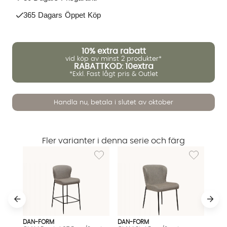
365 Dagars Öppet Köp
10%
extra rabatt
vid köp av minst 2 produkter*
RABATTKOD: 10extra
*Exkl. Fast lågt pris & Outlet
Vi använder AI för att svara på dina frågor. Konversationen
Handla nu, betala i slutet av oktober
sparas i upp till 24 timmar för att kunna hjälpa dig. Vi delar
inte dina uppgifter med tredje part. Läs mer i vår
integritetspolicy.
Jag godkänner att konversationen sparas
Fler varianter i denna serie och färg
Starta chatten
Lägg till i önskelista: GLAM Barstol 67 Brun/S
Lägg till i ö
DAN-FORM
DAN-FORM