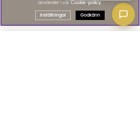
använder i vår
Cookie-policy
.
Inställningar
Godkänn
Välj delbetalning
Qliro
· Fast månadsbelopp
Signa upp till vårt nyhetsbrev
Produktpris
Missa inte våra nyhetsbrev som är fyllda med erbjudanden, nyheter
och inspiration
Representativt exempel
Att låna kostar pengar!
01. INFORMATION
Om du inte kan betala tillbaka skulden i tid
riskerar du en betalningsanmärkning. Det kan
leda till svårigheter att få hyra bostad,
teckna abonnemang och få nya lån. För stöd,
02. BRA ATT VETA
vänd dig till budget- och skuldrådgivningen i