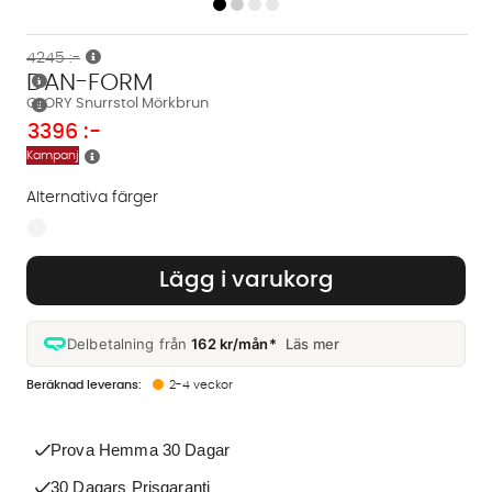
4245 :-
DAN-FORM
GLORY Snurrstol Mörkbrun
3396
:-
Kampanj
Alternativa färger
Finns även i dessa färger:
Lägg i varukorg
Delbetalning från
162 kr/mån*
Läs mer
2-4 veckor
Prova Hemma 30 Dagar
30 Dagars Prisgaranti