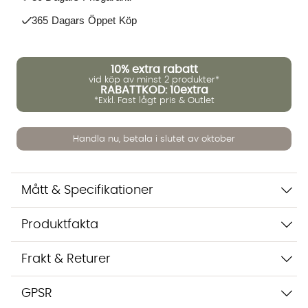
365 Dagars Öppet Köp
Vi använder AI för att svara på dina frågor. Konversationen
sparas i upp till 24 timmar för att kunna hjälpa dig. Vi delar
inte dina uppgifter med tredje part. Läs mer i vår
10%
extra rabatt
integritetspolicy.
vid köp av minst 2 produkter*
Jag godkänner att konversationen sparas
RABATTKOD: 10extra
*Exkl. Fast lågt pris & Outlet
Starta chatten
Handla nu, betala i slutet av oktober
Mått & Specifikationer
Produktfakta
Frakt & Returer
GPSR