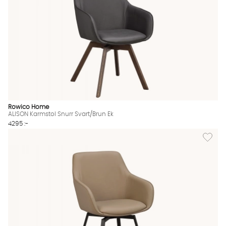
Rowico Home
ALISON Karmstol Snurr Svart/Brun Ek
4295 :-
Lägg til