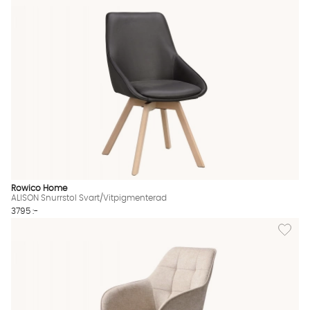
Rowico Home
ALISON Snurrstol Svart/Vitpigmenterad
3795 :-
Lägg til