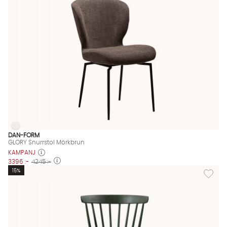
GLORY Snurrstol Mörkbrun
GLORY Snurrstol Mörkbrun Finns även i dessa färger:
DAN-FORM
GLORY Snurrstol Mörkbrun
KAMPANJ
3396 :-
4245 :-
Lägg till
15%