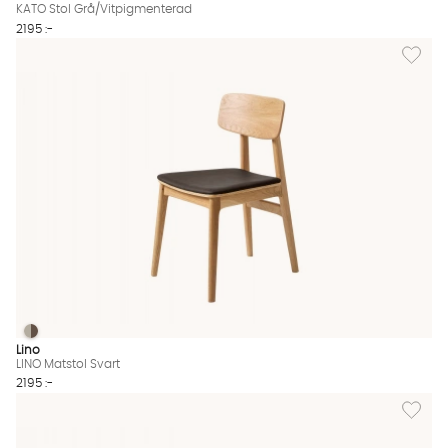
KATO Stol Grå/Vitpigmenterad
2195 :-
Lägg till
LINO Matstol Svart
LINO Matstol Svart Finns även i dessa färger:
Lino
LINO Matstol Svart
2195 :-
Lägg till