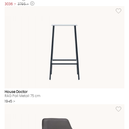
3036 :-
3795 :-
Lägg til
House Doctor
RAG Pall Metall 75 cm
1945 :-
Lägg til