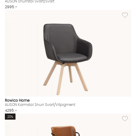
ALISON Snurrstol Svart/Svart
2995 :-
Lägg til
Rowico Home
ALISON Karmstol Snurr Svart/Vitpigment
4295 :-
Lägg till
20%