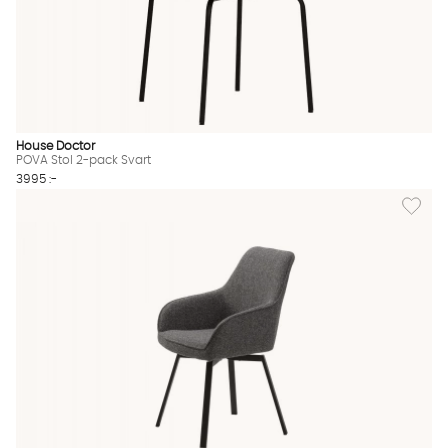
House Doctor
POVA Stol 2-pack Svart
3995 :-
Lägg til