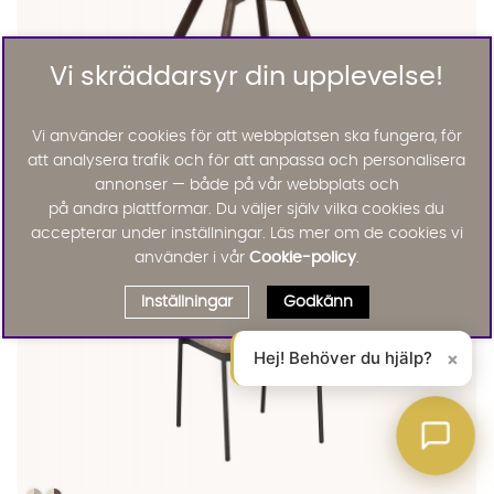
Vi skräddarsyr din upplevelse!
Rowico Home
Vi använder cookies för att webbplatsen ska fungera, för
ALISON Snurrstol Grå/Brun Ek
att analysera trafik och för att anpassa och personalisera
2495 :-
Lägg til
annonser — både på vår webbplats och
på andra plattformar. Du väljer själv vilka cookies du
accepterar under inställningar. Läs mer om de cookies vi
använder i vår
Cookie-policy
.
Inställningar
Godkänn
Hej! Behöver du hjälp?
×