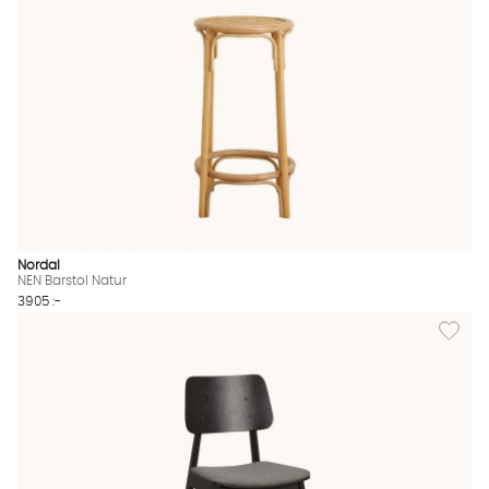
Nordal
NEN Barstol Natur
3905 :-
Lägg til