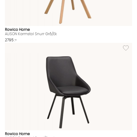
Rowico Home
ALISON Karmstol Snurr Grå/Ek
2795 :-
Lägg till
Rowico Home