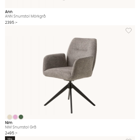
Ann
ANN Snurrstol Mörkgrå
2395 :-
Lägg till
NIM Snurrstol Grå
NIM Snurrstol Grå
NIM Snurrstol Grå
NIM Snurrstol Grå Finns även i dessa färger:
Nim
NIM Snurrstol Grå
2495 :-
Lägg til
15%