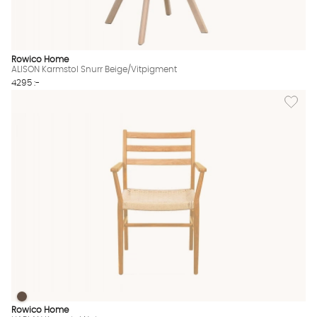
Rowico Home
ALISON Karmstol Snurr Beige/Vitpigment
4295 :-
Lägg til
HARLAN Karmstol Natur
HARLAN Karmstol Natur Finns även i dessa färger:
Rowico Home