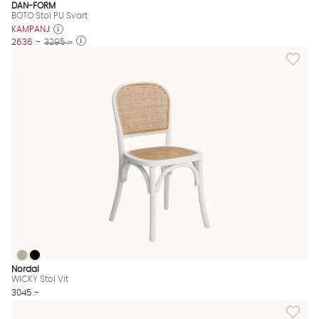
DAN-FORM
BOTO Stol PU Svart
KAMPANJ
2636 :-
3295 :-
Lägg till
WICKY Stol Vit
WICKY Stol Vit
WICKY Stol Vit Finns även i dessa färger:
Nordal
WICKY Stol Vit
3045 :-
Lägg till