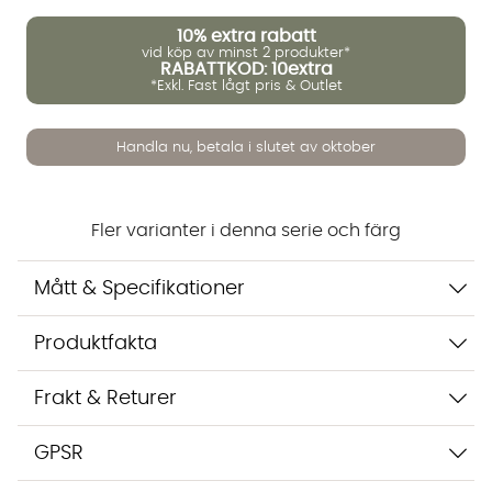
10%
extra rabatt
Vi använder AI för att svara på dina frågor. Konversationen
vid köp av minst 2 produkter*
RABATTKOD: 10extra
sparas i upp till 24 timmar för att kunna hjälpa dig. Vi delar
*Exkl. Fast lågt pris & Outlet
inte dina uppgifter med tredje part. Läs mer i vår
integritetspolicy.
Jag godkänner att konversationen sparas
Handla nu, betala i slutet av oktober
Starta chatten
Fler varianter i denna serie och färg
Mått & Specifikationer
Produktfakta
Frakt & Returer
GPSR