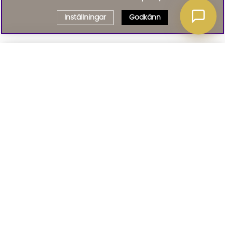
Inställningar
Godkänn
Välj delbetalning
Qliro
· Fast månadsbelopp
Signa upp till vårt nyhetsbrev
Produktpris
Missa inte våra nyhetsbrev som är fyllda med erbjudanden, nyheter
och inspiration
Representativt exempel
Att låna kostar pengar!
01. INFORMATION
Om du inte kan betala tillbaka skulden i tid
riskerar du en betalningsanmärkning. Det kan
leda till svårigheter att få hyra bostad,
teckna abonnemang och få nya lån. För stöd,
02. BRA ATT VETA
vänd dig till budget- och skuldrådgivningen i
din kommun. Kontaktuppgifter finns på