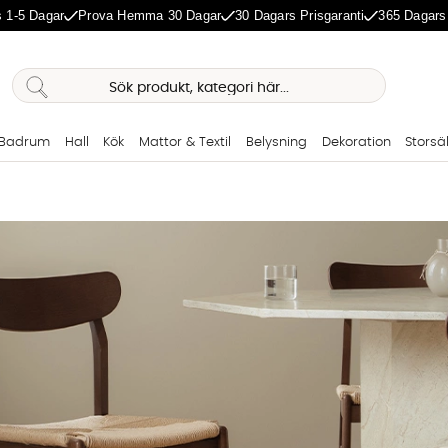
 1-5 Dagar
Prova Hemma 30 Dagar
30 Dagars Prisgaranti
365 Dagars
Badrum
Hall
Kök
Mattor & Textil
Belysning
Dekoration
Storsä