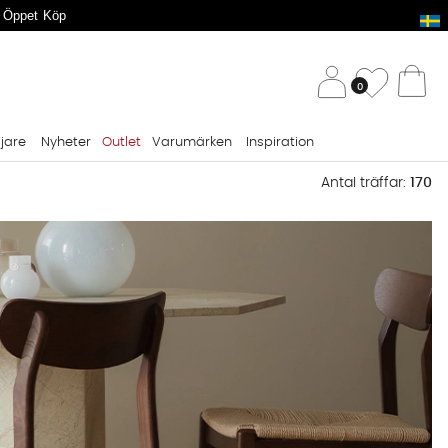
 Öppet Köp
/ 
Önskelis
0
Va
ljare
Nyheter
Outlet
Varumärken
Inspiration
Antal träffar:
170