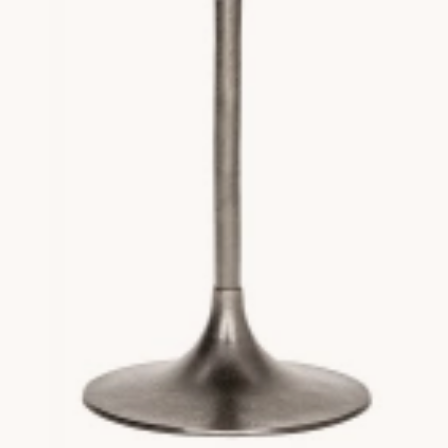
och du har alltid 365 dagars öppet köp med obruten förpackning. H