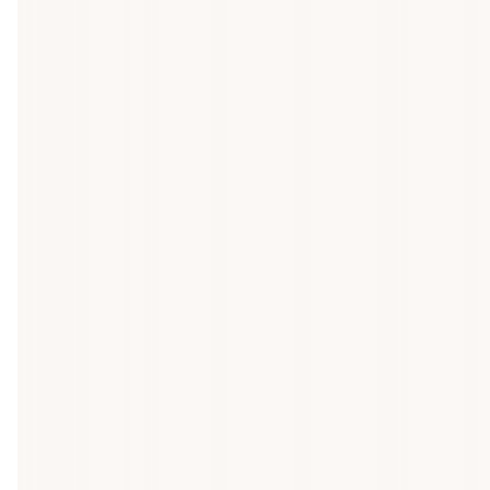
Tryggt att handla köksbord online
Alla beställningar levereras inom 1-5 vardagar på lagervaror 
passar dig? Hör av dig till oss så hjälper vi dig.