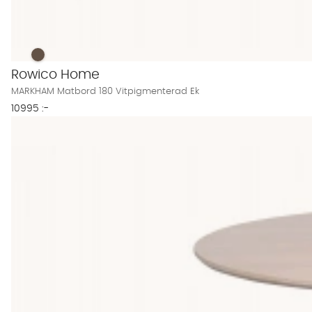
MARKHAM Matbord 180 Vitpigmenterad Ek Finns även i dess
MARKHAM Matbord 180 Vitpigmenterad Ek
Rowico Home
MARKHAM Matbord 180 Vitpigmenterad Ek
10995 :-