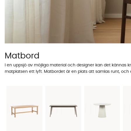
Matbord
I en uppsjö av möjliga material och designer kan det kännas krå
matplatsen ett lyft. Matbordet är en plats att samlas runt, oc
Hos oss hittar du över 170 matbord för alla typer av hem och til
däremellan, så har vi varianter som passar alla tillfällen och 
utföranden.
Storlek och form, så väljer du rätt matbo
Hur stort matbord du behöver beror på hur många ni är som ska
ungefär 60 cm per person i bordsbredd.
Litet matbord (100-130 cm)
, passar 2-4 personer. Ett bra val f