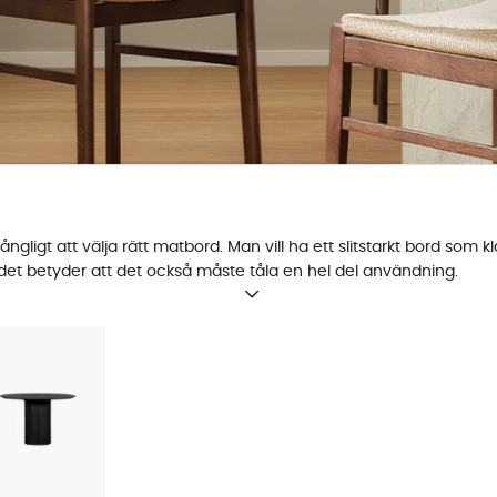
ngligt att välja rätt matbord. Man vill ha ett slitstarkt bord so
h det betyder att det också måste tåla en hel del användning.
lställningar. Vare sig bordet ska klara av en stor middag med hela s
behov. Vi erbjuder matbord i bland annat ek,
trä
och marmor, i runda
rd
 åtnjuta middagar och frukostar tillsammans och hur mycket yta 
ör mindre kök eller rum där ytan är begränsad, så som en studentlä