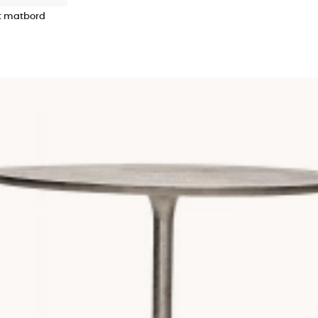
n familj. Rymmer cirka 4-6 personer bekvämt och funkar lika väl i 
t matbord
 passar dig som har gott om plats hemma och som gärna bjuder 
10 personer eller fler. Vårt BO-matbord går att dra ut till hela 290 cm
t hem.
ksbord som placeras mot väggen spara plats. Har du däremot en ö
 är de vanligaste alternativen i vårt sortiment:
 Vi har ett brett urval av
matbord i ek
, från ljus naturek till mörk 
tär och rustik charm.
 enkelt att torka av.
 ger en luftig, skandinavisk look.
gn. I vårt sortiment hittar du
matstolar
i trä, sammet, tyg och rott
matchat bord och stolar åt dig, välj enkelt och smidigt i set med