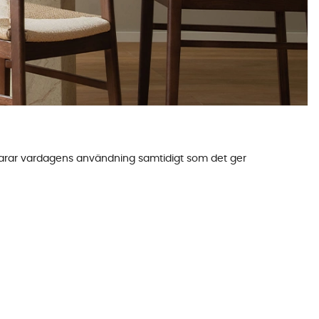
m klarar vardagens användning samtidigt som det ger
läkten, passa in i den lilla studentlägenheten eller allt
, rektangulära och ovala former, samt i
vita
och mörka
du har att tillgå. En bra tumregel är att räkna med
genhet. Kika på ELSA (110 cm) eller RIBERA (120 cm).