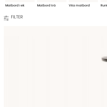
Mellanstort matbord (140-180 cm)
, det vanligaste valet för e
Matbord i ek
Matbord trä
Vita matbord
Run
med iläggsskiva) är populära val.
Stort matbord (190-220 cm)
, rymmer enkelt 6-8 personer och
FILTER
riktigt matsals-intryck.
Extra stort matbord (220+ cm)
, perfekt om du vill ha plats för 
sällskapets storlek eller göra det lite mindre när alla gäster gåt
Har du ett fyrkantigt eller smalt kök kan ett rektangulärt kö
alla sitter nära varandra och det blir lättare att prata.
Materialval för matbord
Materialet påverkar både bordets känsla och hur det åldras. Här
Ek
, hårt och slitstarkt. Tål vardagen och blir vackrare med åren.
Trä (övriga träslag)
, björk, acacia och återvunnet trä ger karak
Marmor och sten
, ger en elegant och modern känsla. Tåligt och
Vit och ljus finish
, vita matbord i vitoljat eller vitpigmenterat trä
Komplettera med rätt stolar
Ett matbord blir inte komplett utan sköna stolar i passande desi
enkelt? Ta en titt på våra färdiga
matgrupper
där vi redan har 