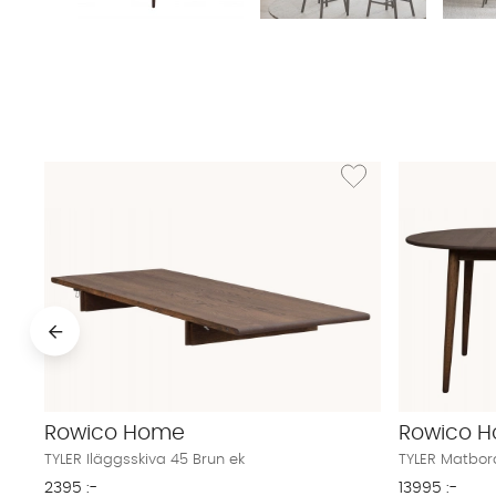
Lägg till i önskelista: T
Rowico Home
Rowico 
TYLER Iläggsskiva 45 Brun ek
TYLER Matbord
2395 :-
13995 :-