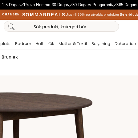
 1-5 Dagar
Prova Hemma 30 Dagar
30 Dagars Prisgaranti
365 Dagars
SOMMARDEALS
Upp till 50% på utvalda produkter
Se erbjud
A CHANSEN
plats
Badrum
Hall
Kök
Mattor & Textil
Belysning
Dekoration
 Brun ek