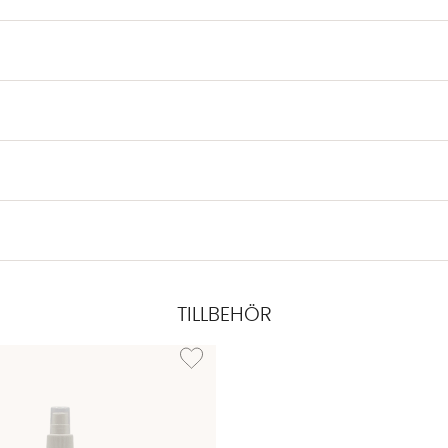
TILLBEHÖR
ÖBELVÅRD Rubio Refresh Eco Olje-emulsion
Lägg till i önskelista: MÖBELVÅRD Rubio Sur