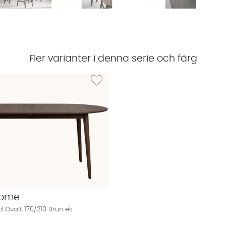
Fler varianter i denna serie och färg
YLER Iläggsskiva 45 Brun ek
Lägg till i önskelista: TYLER Matbord Ovalt 170
Home
 Ovalt 170/210 Brun ek