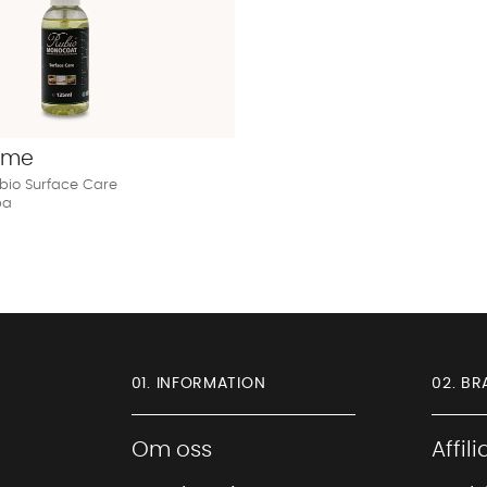
ome
io Surface Care
pa
01. INFORMATION
02. BR
Om oss
Affil