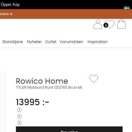
 Öppet Köp
andet
/ 
Önskelis
0
Va
Storsäljare
Nyheter
Outlet
Varumärken
Inspiration
Lägg till i önskelista: T
Rowico Home
TYLER Matbord Runt 120/165 Brun ek
13995
:-