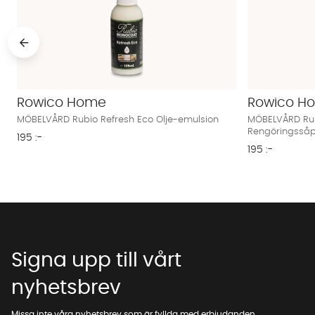
Rowico Home
Rowico H
MÖBELVÅRD Rubio Refresh Eco Olje-emulsion
MÖBELVÅRD Rub
Rengöringsså
195 :-
195 :-
Signa upp till vårt
nyhetsbrev
Missa inte våra nyhetsbrev som är fyllda med erbjudanden,