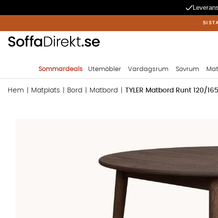
Leverans
SIST
Sommardeals
Utemöbler
Vardagsrum
Sovrum
Mat
Hem
Matplats
Bord
Matbord
TYLER Matbord Runt 120/165
Produktbilder TYLER Matbord Runt 120/165 Brun ek