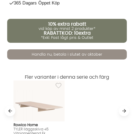
365 Dagars Öppet Köp
10%
extra rabatt
vid köp av minst 2 produkter*
RABATTKOD: 10extra
*Exkl. Fast lågt pris & Outlet
Vi använder AI för att svara på dina frågor. Konversationen
Handla nu, betala i slutet av oktober
sparas i upp till 24 timmar för att kunna hjälpa dig. Vi delar
inte dina uppgifter med tredje part. Läs mer i vår
integritetspolicy.
Jag godkänner att konversationen sparas
Fler varianter i denna serie och färg
Starta chatten
Lägg till i önskelista: TYLER Iläggsskiva 45 
Rowico Home
TYLER Iläggsskiva 45
Vitpigmenterad Ek