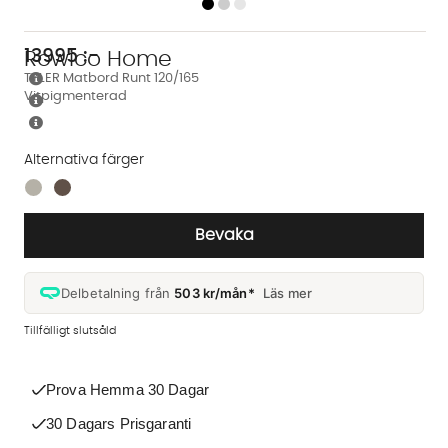
13995
:-
Rowico Home
TYLER Matbord Runt 120/165
Vitpigmenterad
Alternativa färger
Finns även i dessa färger:
Bevaka
Delbetalning från
503 kr/mån*
Läs mer
Tillfälligt slutsåld
Prova Hemma 30 Dagar
30 Dagars Prisgaranti