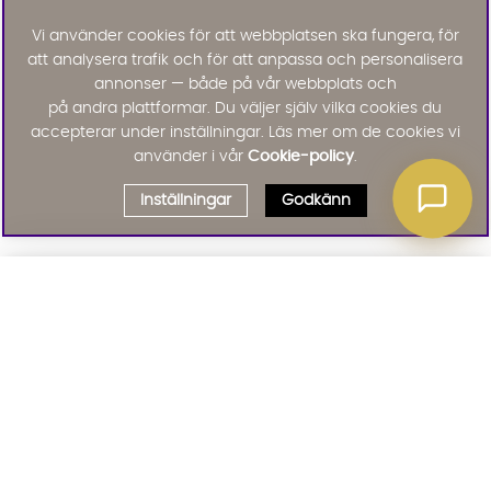
Vi använder cookies för att webbplatsen ska fungera, för
att analysera trafik och för att anpassa och personalisera
annonser — både på vår webbplats och
på andra plattformar. Du väljer själv vilka cookies du
accepterar under inställningar. Läs mer om de cookies vi
använder i vår
Cookie-policy
.
Inställningar
Godkänn
Välj delbetalning
Qliro
· Fast månadsbelopp
Signa upp till vårt nyhetsbrev
Produktpris
Missa inte våra nyhetsbrev som är fyllda med erbjudanden, nyheter
och inspiration
Representativt exempel