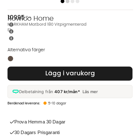
10995
:-
Rowico Home
MARKHAM Matbord 180 Vitpigmenterad
Ek
Alternativa färger
Finns även i dessa färger:
Lägg i varukorg
Delbetalning från
407 kr/mån*
Läs mer
5-10 dagar
Prova Hemma 30 Dagar
30 Dagars Prisgaranti