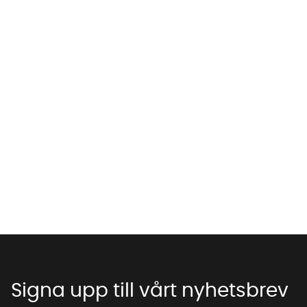
Vi använder AI för att svara på dina frågor. Konversationen
sparas i upp till 24 timmar för att kunna hjälpa dig. Vi delar
inte dina uppgifter med tredje part. Läs mer i vår
integritetspolicy.
Jag godkänner att konversationen sparas
Starta chatten
Signa upp till vårt nyhetsbrev