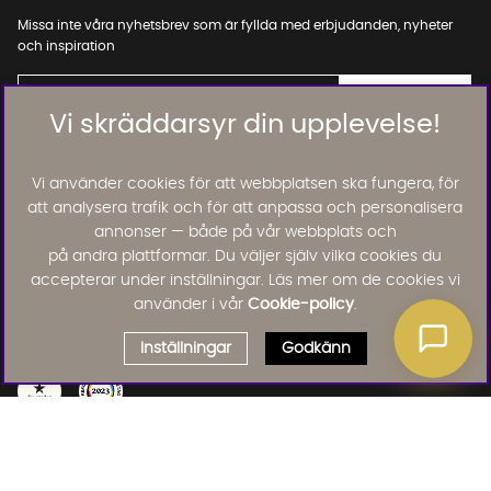
Missa inte våra nyhetsbrev som är fyllda med erbjudanden, nyheter
och inspiration
Vi skräddarsyr din upplevelse!
01. INFORMATION
Vi använder cookies för att webbplatsen ska fungera, för
att analysera trafik och för att anpassa och personalisera
annonser — både på vår webbplats och
02. BRA ATT VETA
på andra plattformar. Du väljer själv vilka cookies du
accepterar under inställningar. Läs mer om de cookies vi
använder i vår
Cookie-policy
.
Läs och lämna kundomdömen:
Inställningar
Godkänn