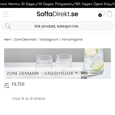
rova Hemma 30 Dagar
30 Dagars Prisgaranti
365 Dagars Öppet Köp
L
Önske
0
Va
Sofia Direkt
AI-assistent
Hem
Zone Denmark
Vardagsrum
Förvaringsmöbler
Hyllor
Vägghy
ZONE DENMARK - VÄGGHYLLOR
Läs mer
FILTER
Visar
0
av
0
artiklar