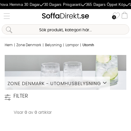
rova Hemma 30 Dagar
30 Dagars Prisgaranti
365 Dagars Öppet Köp
L
Önske
0
Va
Sofia Direkt
AI-assistent
Hem
Zone Denmark
Belysning
Lampor
Utomhusbelysning
ZONE DENMARK - UTOMHUSBELYSNING
Läs mer
FILTER
Visar
0
av
0
artiklar