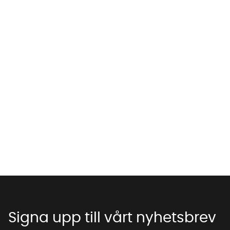
Vi använder AI för att svara på dina frågor. Konversationen
sparas i upp till 24 timmar för att kunna hjälpa dig. Vi delar
inte dina uppgifter med tredje part. Läs mer i vår
integritetspolicy.
Jag godkänner att konversationen sparas
Starta chatten
Signa upp till vårt nyhetsbrev