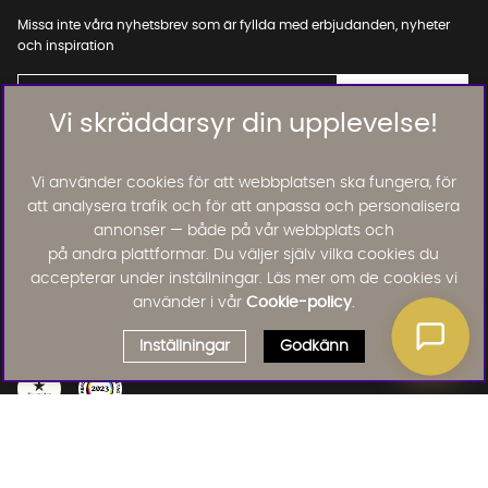
Missa inte våra nyhetsbrev som är fyllda med erbjudanden, nyheter
och inspiration
Vi skräddarsyr din upplevelse!
01. INFORMATION
Vi använder cookies för att webbplatsen ska fungera, för
att analysera trafik och för att anpassa och personalisera
annonser — både på vår webbplats och
02. BRA ATT VETA
på andra plattformar. Du väljer själv vilka cookies du
accepterar under inställningar. Läs mer om de cookies vi
använder i vår
Cookie-policy
.
Läs och lämna kundomdömen:
Inställningar
Godkänn