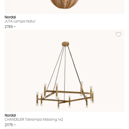
Nordal
JUTA Lampa Natur
2795 :-
Lägg til
Nordal
CHANDELIER Taklampa Mässing 142
21175 :-