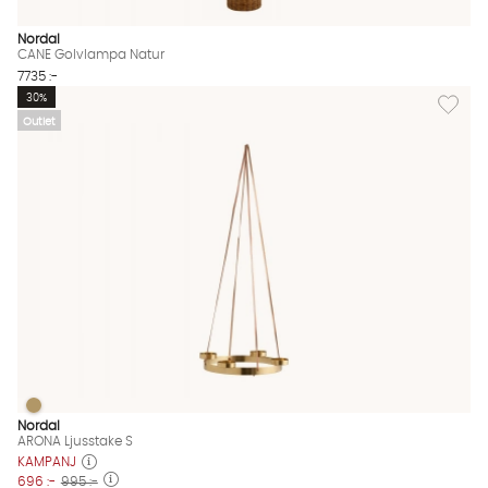
Nordal
CANE Golvlampa Natur
7735 :-
Lägg til
30%
Outlet
ARONA Ljusstake S
ARONA Ljusstake S Finns även i dessa färger:
Nordal
ARONA Ljusstake S
KAMPANJ
696 :-
995 :-