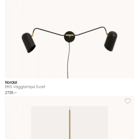
Nordal
ERIS Vägglampa Svart
2735 :-
Lägg til