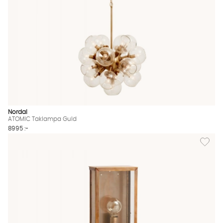
Nordal
ATOMIC Taklampa Guld
8995 :-
Lägg til