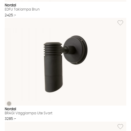
Nordal
EDFU Taklampa Brun
2425 :-
Lägg til
BRAGI Vägglampa Ute Svart
BRAGI Vägglampa Ute Svart Finns även i dessa färger:
Nordal
BRAGI Vägglampa Ute Svart
3285 :-
Lägg til