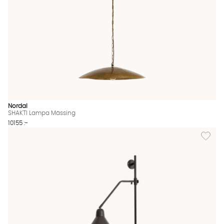
Nordal
SHAKTI Lampa Mässing
10155 :-
Lägg til