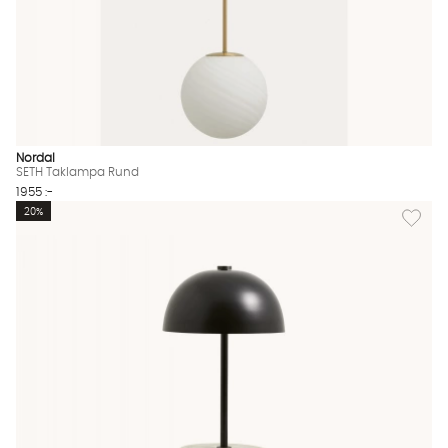
Nordal
SETH Taklampa Rund
1955 :-
Lägg til
20%