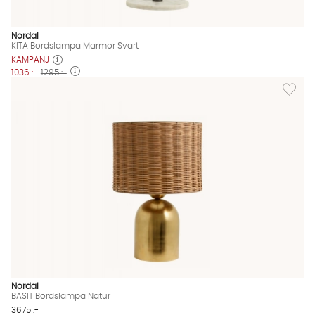
Nordal
KITA Bordslampa Marmor Svart
KAMPANJ
1036 :-
1295 :-
Lägg til
Nordal
BASIT Bordslampa Natur
3675 :-