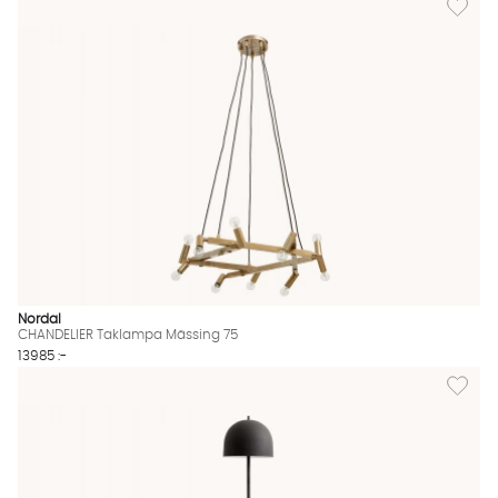
Nordal
CHANDELIER Taklampa Mässing 75
13985 :-
Lägg til