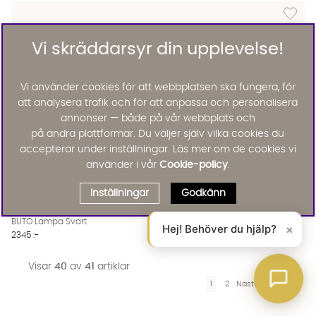
Lägg til
Vi skräddarsyr din upplevelse!
Vi använder cookies för att webbplatsen ska fungera, för
att analysera trafik och för att anpassa och personalisera
annonser — både på vår webbplats och
på andra plattformar. Du väljer själv vilka cookies du
accepterar under inställningar. Läs mer om de cookies vi
använder i vår
Cookie-policy
.
Inställningar
Godkänn
Nordal
BUTO Lampa Svart
Hej! Behöver du hjälp?
×
2345 :-
Visar
40
av
41
artiklar
1
2
Nästa
»