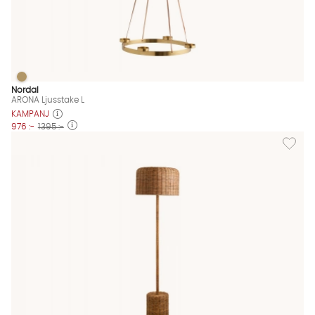
ARONA Ljusstake L
ARONA Ljusstake L Finns även i dessa färger:
Nordal
ARONA Ljusstake L
KAMPANJ
976 :-
1395 :-
Lägg til