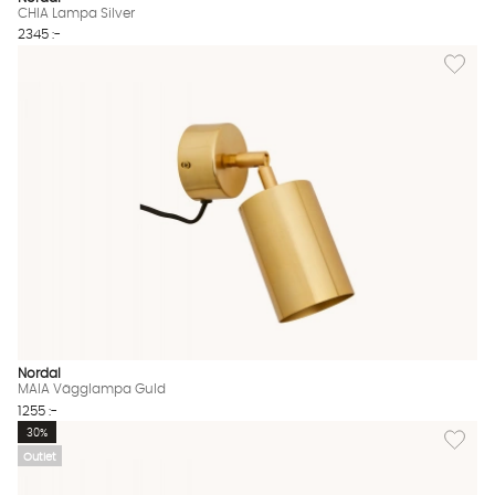
CHIA Lampa Silver
2345 :-
Lägg til
Nordal
MAIA Vägglampa Guld
1255 :-
Lägg till
30%
Outlet