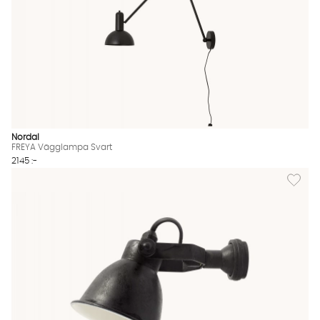
Nordal
FREYA Vägglampa Svart
2145 :-
Lägg til