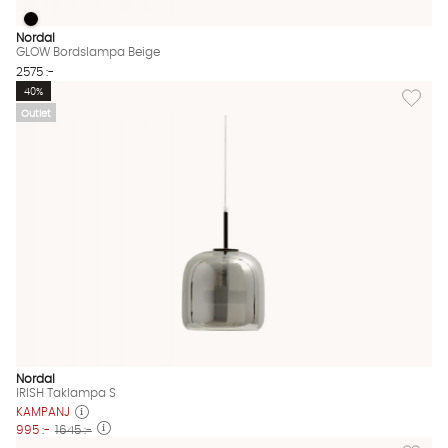
GLOW Bordslampa Beige
GLOW Bordslampa Beige Finns även i dessa färger:
Nordal
GLOW Bordslampa Beige
2575 :-
Lägg till
40%
Outlet
Nordal
IRISH Taklampa S
KAMPANJ
995 :-
1645 :-
Lägg til