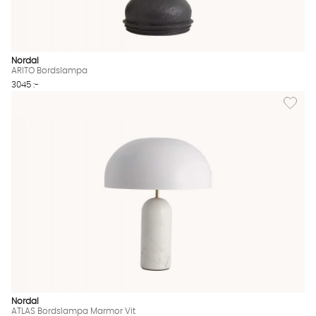
Nordal
ARITO Bordslampa
3045 :-
Lägg til
Nordal
ATLAS Bordslampa Marmor Vit