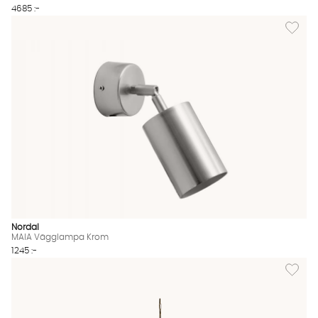
4685 :-
Lägg til
Nordal
MAIA Vägglampa Krom
1245 :-
Lägg til