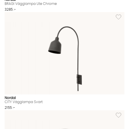
BRAGI Vägglampa Ute Chrome
3285 :-
Lägg til
Nordal
CITY Vägglampa Svart
2155 :-
Lägg til