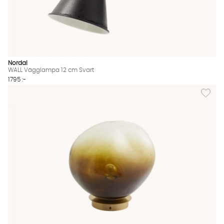
Nordal
WALL Vägglampa 12 cm Svart
1795 :-
Lägg til