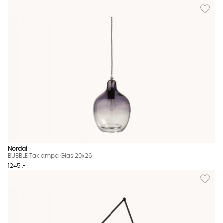
Lägg til
Nordal
BUBBLE Taklampa Glas 20x26
1245 :-
Lägg til