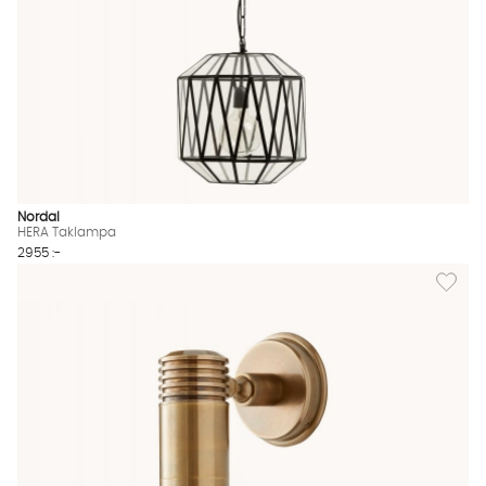
Nordal
HERA Taklampa
2955 :-
Lägg til