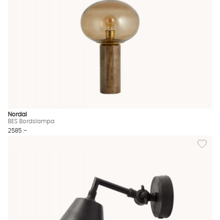
Nordal
BES Bordslampa
2585 :-
Lägg til