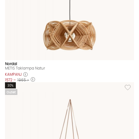
Nordal
METIS Taklampa Natur
KAMPANJ
1572 :-
1965 :-
Lägg til
30%
Outlet