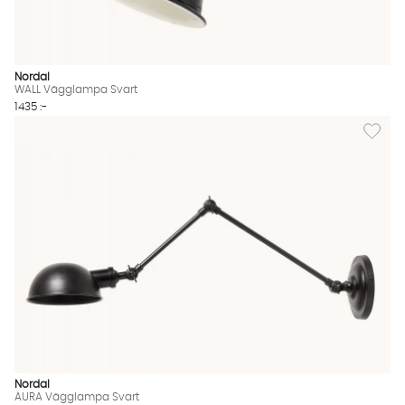
Nordal
WALL Vägglampa Svart
1435 :-
Lägg til
Nordal
AURA Vägglampa Svart