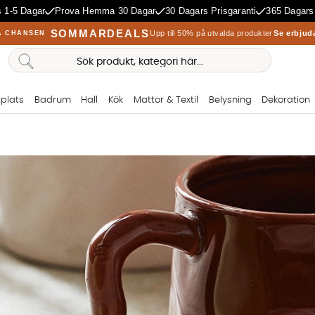
 1-5 Dagar
Prova Hemma 30 Dagar
30 Dagars Prisgaranti
365 Dagars
SOMMARDEALS
Upp till 50% på utvalda produkter
Se erbjud
A CHANSEN
plats
Badrum
Hall
Kök
Mattor & Textil
Belysning
Dekoration