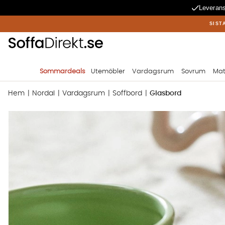
Leverans
SIST
Sommardeals
Utemöbler
Vardagsrum
Sovrum
Mat
Hem
Nordal
Vardagsrum
Soffbord
Glasbord