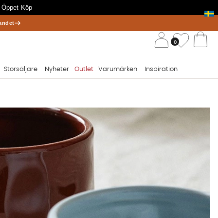
 Öppet Köp
andet
/ 
Önskelis
0
Va
Storsäljare
Nyheter
Outlet
Varumärken
Inspiration