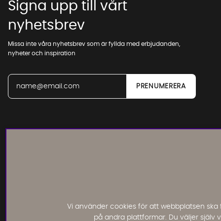
Signa upp till vårt
nyhetsbrev
Missa inte våra nyhetsbrev som är fyllda med erbjudanden,
nyheter och inspiration
Läs och lämna kundomdömen:
Vi använder cookies för att webbplatsen ska 
på andra plattformar. Du väljer själv