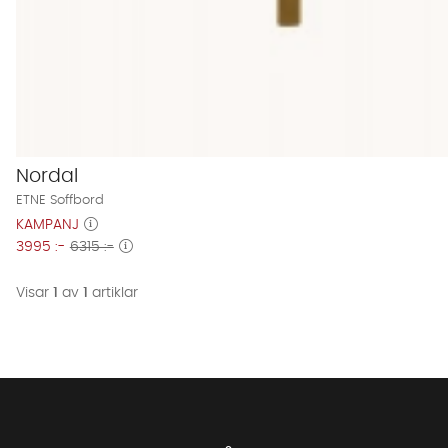
Nordal
ETNE Soffbord
KAMPANJ
3995 :-
6315 :-
Visar
1
av
1
artiklar