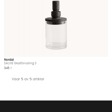
Nordal
SALVIE Glasförvaring S
345 :-
Visar
5
av
5
artiklar