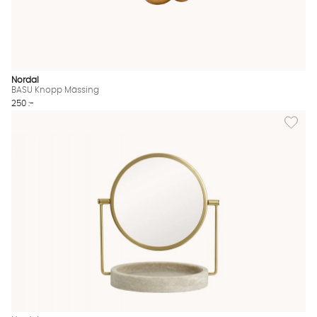
Nordal
BASU Knopp Mässing
250 :-
Lägg til