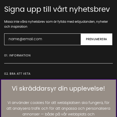
Signa upp till vårt nyhetsbrev
Missa inte våra nyhetsbrev som är fyllda med erbjudanden, nyheter
och inspiration
01. INFORMATION
02. BRA ATT VETA
Vi skräddarsyr din upplevelse!
Läs och lämna kundomdömen:
Vi använder cookies för att webbplatsen ska fungera, för
att analysera trafik och för att anpassa och personalisera
annonser — både på vår webbplats och