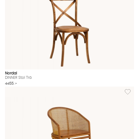
Nordal
DINNER Stol Trä
4455 :-
Lägg til