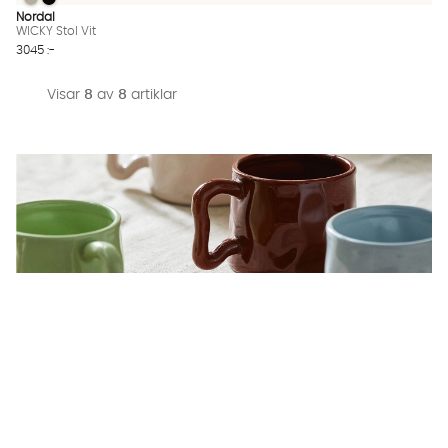
WICKY Stol Vit
WICKY Stol Vit
WICKY Stol Vit Finns även i dessa färger:
Nordal
WICKY Stol Vit
3045 :-
Visar
8
av
8
artiklar