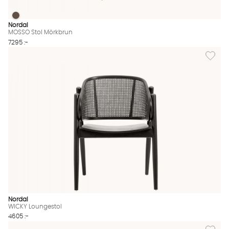
MOSSO Stol Mörkbrun
MOSSO Stol Mörkbrun Finns även i dessa färger:
Nordal
MOSSO Stol Mörkbrun
7295 :-
Lägg til
Nordal
WICKY Loungestol
4605 :-
Lägg till