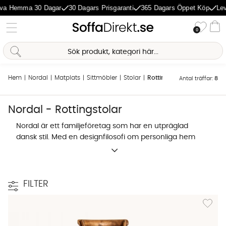
a Hemma 30 Dagar
30 Dagars Prisgaranti
365 Dagars Öppet Köp
Leve
Önske
0
Va
Hem
Nordal
Matplats
Sittmöbler
Stolar
Rottingstolar
Antal träffar:
8
Sofia Direkt
AI-assistent
Nordal - Rottingstolar
Nordal är ett familjeföretag som har en utpräglad
dansk stil. Med en designfilosofi om personliga hem
som aldrig går ur tiden så formger Nordal sina
produkter med stor omsorg för detaljer. Designen
genomsyras av en passion för färg, form och etisk.
FILTER
Lägg till