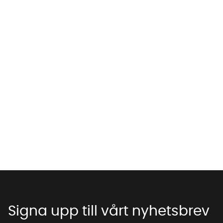
Vi använder AI för att svara på dina frågor. Konversationen
sparas i upp till 24 timmar för att kunna hjälpa dig. Vi delar
inte dina uppgifter med tredje part. Läs mer i vår
integritetspolicy.
Jag godkänner att konversationen sparas
Starta chatten
Signa upp till vårt nyhetsbrev