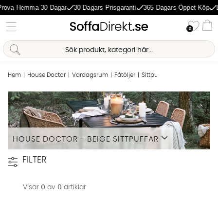
rova Hemma 30 Dagar
30 Dagars Prisgaranti
365 Dagars Öppet Köp
Önske
0
Va
Sofia Direkt
AI-assistent
Hem
House Doctor
Vardagsrum
Fåtöljer
Sittpuffar
Beige sittpuffar
HOUSE DOCTOR - BEIGE SITTPUFFAR
Läs mer
FILTER
Visar
0
av
0
artiklar