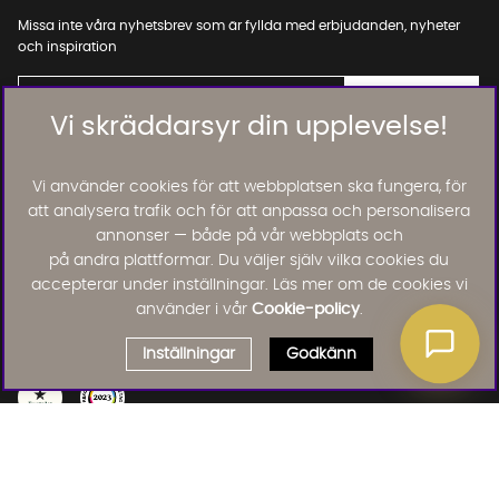
Missa inte våra nyhetsbrev som är fyllda med erbjudanden, nyheter
och inspiration
Vi skräddarsyr din upplevelse!
01. INFORMATION
Vi använder cookies för att webbplatsen ska fungera, för
att analysera trafik och för att anpassa och personalisera
annonser — både på vår webbplats och
02. BRA ATT VETA
på andra plattformar. Du väljer själv vilka cookies du
accepterar under inställningar. Läs mer om de cookies vi
använder i vår
Cookie-policy
.
Läs och lämna kundomdömen:
Inställningar
Godkänn