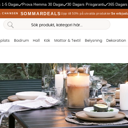
 1-5 Dagar
Prova Hemma 30 Dagar
30 Dagars Prisgaranti
365 Dagars
SOMMARDEALS
Upp till 50% på utvalda produkter
Se erbjud
A CHANSEN
plats
Badrum
Hall
Kök
Mattor & Textil
Belysning
Dekoration