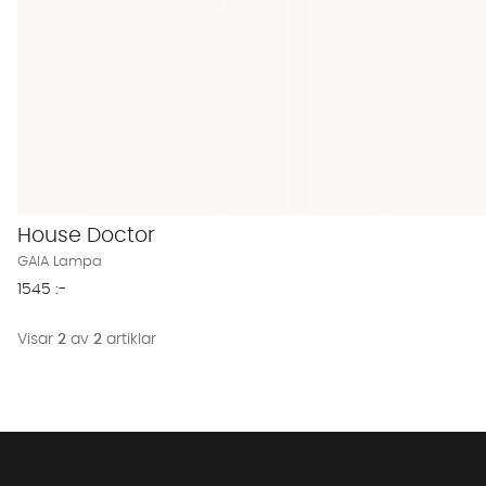
House Doctor
GAIA Lampa
1545 :-
Visar
2
av
2
artiklar