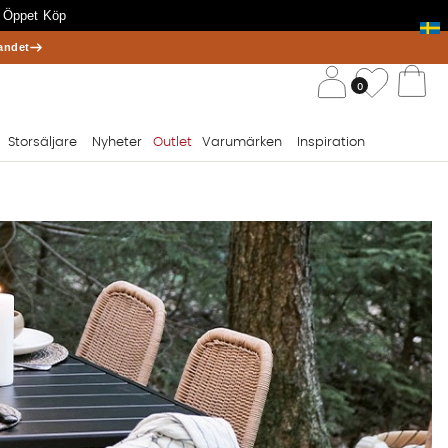
 Öppet Köp
andet
/ 
Önskelis
0
Va
Storsäljare
Nyheter
Outlet
Varumärken
Inspiration