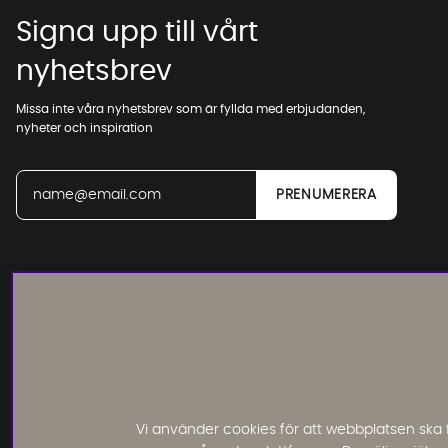
Signa upp till vårt
nyhetsbrev
Missa inte våra nyhetsbrev som är fyllda med erbjudanden,
nyheter och inspiration
Läs och lämna kundomdömen:
Vi använder cookies för att webbplatsen ska 