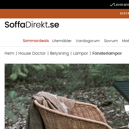
Leverans
SIST
Sommardeals
Utemöbler
Vardagsrum
Sovrum
Mat
Hem
House Doctor
Belysning
Lampor
Fönsterlampor