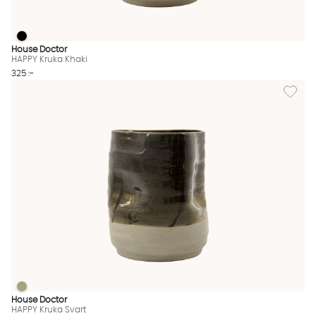
HAPPY Kruka Khaki
HAPPY Kruka Khaki Finns även i dessa färger:
House Doctor
HAPPY Kruka Khaki
325 :-
Lägg til
HAPPY Kruka Svart
HAPPY Kruka Svart Finns även i dessa färger:
House Doctor
HAPPY Kruka Svart