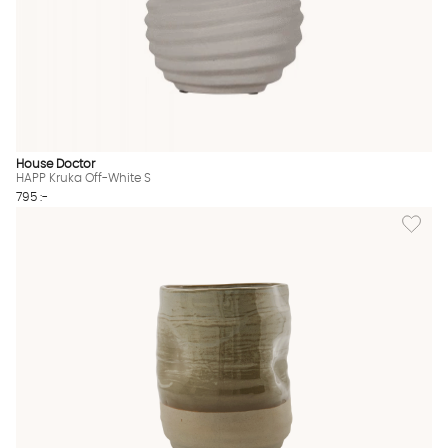
House Doctor
HAPP Kruka Off-White S
795 :-
Lägg til