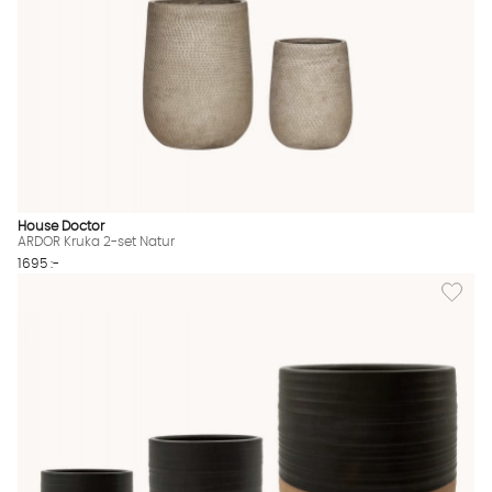
House Doctor
ARDOR Kruka 2-set Natur
1695 :-
Lägg til