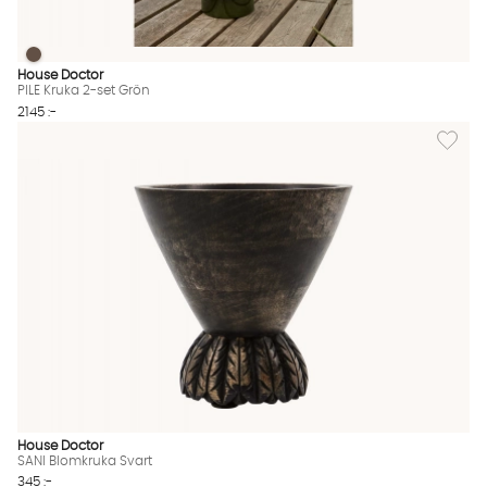
PILE Kruka 2-set Grön
PILE Kruka 2-set Grön Finns även i dessa färger:
House Doctor
PILE Kruka 2-set Grön
2145 :-
Lägg til
House Doctor
SANI Blomkruka Svart
345 :-