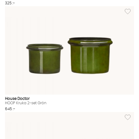
325 :-
Lägg til
House Doctor
HOOP Kruka 2-set Grön
645 :-
Lägg till