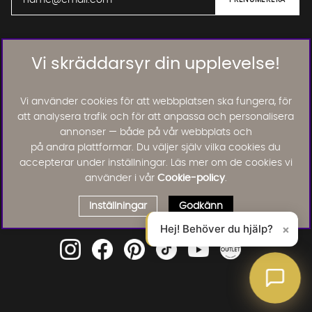
01. INFORMATION
Vi skräddarsyr din upplevelse!
02. BRA ATT VETA
Vi använder cookies för att webbplatsen ska fungera, för
att analysera trafik och för att anpassa och personalisera
annonser — både på vår webbplats och
Läs och lämna kundomdömen:
på andra plattformar. Du väljer själv vilka cookies du
accepterar under inställningar. Läs mer om de cookies vi
använder i vår
Cookie-policy
.
Inställningar
Godkänn
Hej! Behöver du hjälp?
×