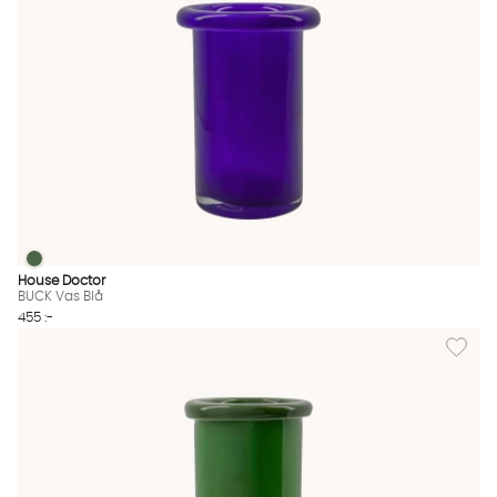
BUCK Vas Blå
BUCK Vas Blå Finns även i dessa färger:
House Doctor
BUCK Vas Blå
455 :-
Lägg til