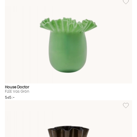
House Doctor
FLEE Vas Grön
545 :-
Lägg til