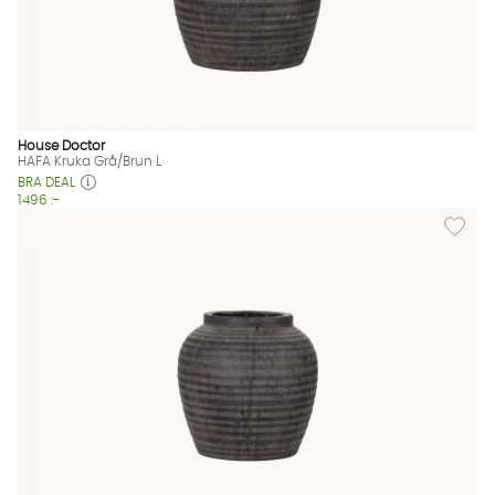
House Doctor
HAFA Kruka Grå/Brun L
BRA DEAL
1496 :-
Lägg til