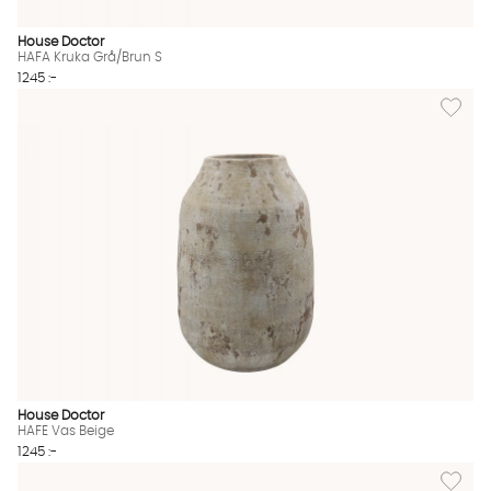
House Doctor
HAFA Kruka Grå/Brun S
1245 :-
Lägg til
House Doctor
HAFE Vas Beige
1245 :-
Lägg til