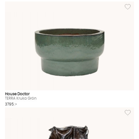
Lägg til
House Doctor
TERRA Kruka Grön
3795 :-
Lägg til