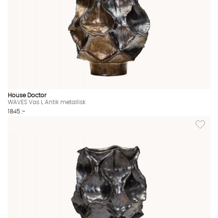
House Doctor
WAVES Vas L Antik metallisk
1845 :-
Lägg til