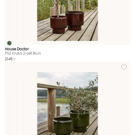
PILE Kruka 2-set Brun
PILE Kruka 2-set Brun Finns även i dessa färger:
House Doctor
PILE Kruka 2-set Brun
2145 :-
Lägg till