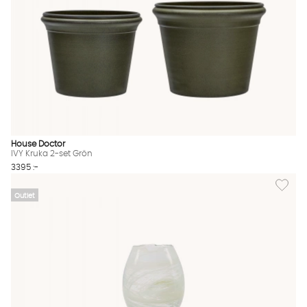
House Doctor
IVY Kruka 2-set Grön
3395 :-
Lägg till
Outlet