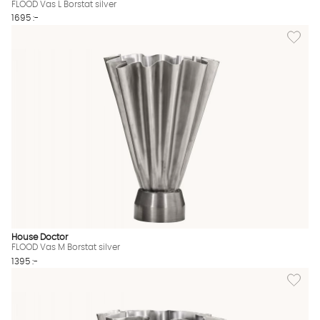
FLOOD Vas L Borstat silver
1695 :-
Lägg til
House Doctor
FLOOD Vas M Borstat silver
1395 :-
Lägg till