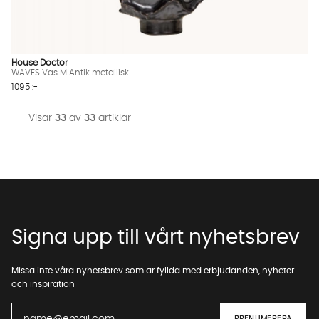
House Doctor
WAVES Vas M Antik metallisk
1095 :-
Visar
33
av
33
artiklar
Signa upp till vårt nyhetsbrev
Missa inte våra nyhetsbrev som är fyllda med erbjudanden, nyheter
och inspiration