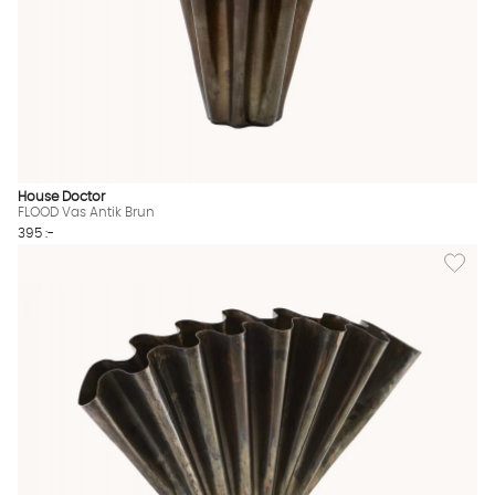
House Doctor
FLOOD Vas Antik Brun
395 :-
Lägg til