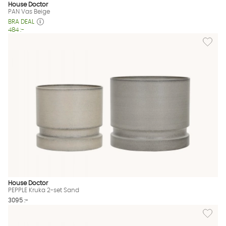
House Doctor
PAN Vas Beige
BRA DEAL
484 :-
Lägg til
House Doctor
PEPPLE Kruka 2-set Sand
3095 :-
Lägg til