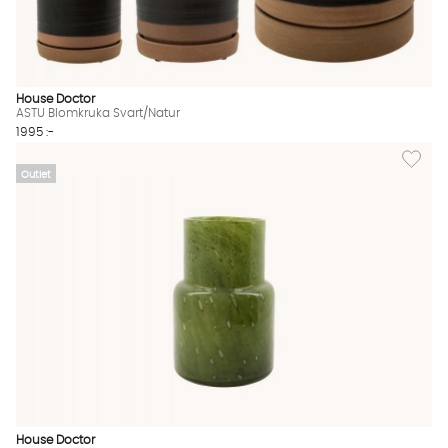
House Doctor
ASTU Blomkruka Svart/Natur
1995 :-
Lägg til
Outlet
House Doctor