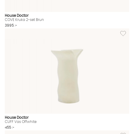
House Doctor
COVE Kruka 2-set Brun
3995 :-
Lägg til
House Doctor
CUFF Vas Offwhite
455 :-
Lägg till