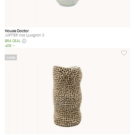
House Doctor
JUPITER Vas Ljusgrön S
BRA DEAL
409 :-
Lägg til
Outlet