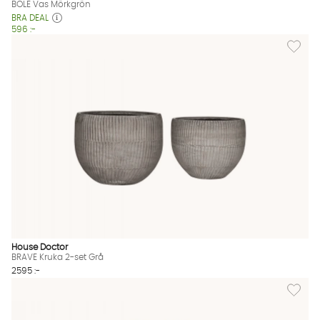
BOLE Vas Mörkgrön
BRA DEAL
596 :-
Lägg til
House Doctor
BRAVE Kruka 2-set Grå
2595 :-
Lägg till