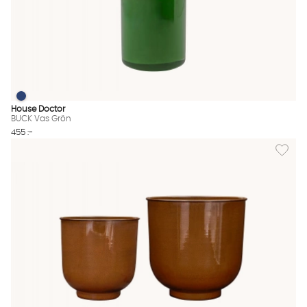
BUCK Vas Grön
BUCK Vas Grön Finns även i dessa färger:
House Doctor
BUCK Vas Grön
455 :-
Lägg til