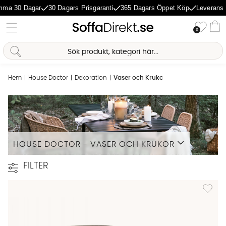
0 Dagar
30 Dagars Prisgaranti
365 Dagars Öppet Köp
Leverans 1-5 D
Önske
0
Va
Hem
House Doctor
Dekoration
Vaser och Krukor
HOUSE DOCTOR - VASER OCH KRUKOR
Läs mer
FILTER
Lägg til
Sofia Direkt
AI-assistent