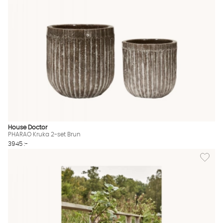
House Doctor
PHARAO Kruka 2-set Brun
3945 :-
Lägg till