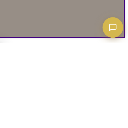
A ATT VETA
03. SOCIALA MEDIER
iates
Instagram
soffguide
Facebook
iepolicy
Pinterest
R
TikTok