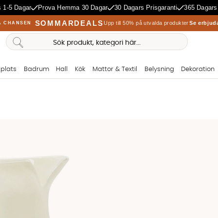
 1-5 Dagar
Prova Hemma 30 Dagar
30 Dagars Prisgaranti
365 Dagars
SOMMARDEALS
Upp till 50% på utvalda produkter
Se erbjud
A CHANSEN
plats
Badrum
Hall
Kök
Mattor & Textil
Belysning
Dekoration