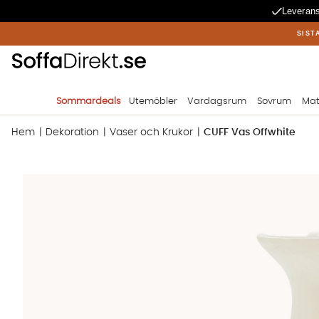
Leverans
SIST
Sommardeals
Utemöbler
Vardagsrum
Sovrum
Mat
Hem
Dekoration
Vaser och Krukor
CUFF Vas Offwhite
Produktbilder CUFF Vas Offwhite