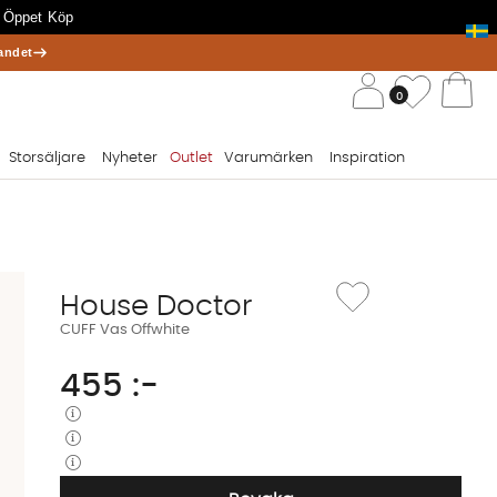
 Öppet Köp
andet
/ 
Önskelis
0
Va
Storsäljare
Nyheter
Outlet
Varumärken
Inspiration
Lägg till i önskelista: C
House Doctor
CUFF Vas Offwhite
455
:-