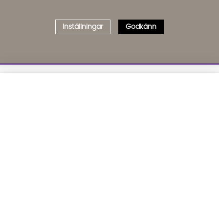
Inställningar
Godkänn
Välj delbetalning
Qliro
· Fast månadsbelopp
01. INFORMATION
02. BR
Produktpris
Om oss
Affil
Kundservice
Bädd
Representativt exempel
Leveranser
Cook
Köpvillkor
GDP
Att låna kostar pengar!
Om du inte kan betala tillbaka skulden i tid
Inredningshjälp
GPSR