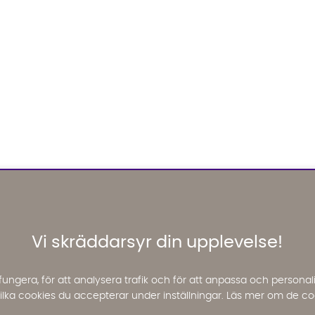
Vi skräddarsyr din upplevelse!
fungera, för att analysera trafik och för att anpassa och perso
 vilka cookies du accepterar under inställningar. Läs mer om de co