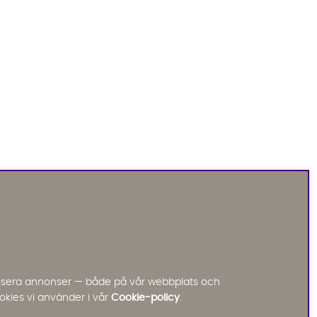
Sofia Direkt
AI-assistent
Vi använder AI för att svara på dina frågor.
Konversationen sparas i upp till 24 timmar för att
kunna hjälpa dig. Vi delar inte dina uppgifter med
tredje part. Läs mer i vår integritetspolicy.
Jag godkänner att konversationen sparas
nalisera annonser — både på vår webbplats och
Starta chatten
okies vi använder i vår
Cookie-policy
.