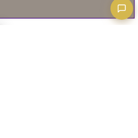
A ATT VETA
03. SOCIALA MEDIER
iates
Instagram
soffguide
Facebook
iepolicy
Pinterest
R
TikTok
 rätt soffa
Youtube