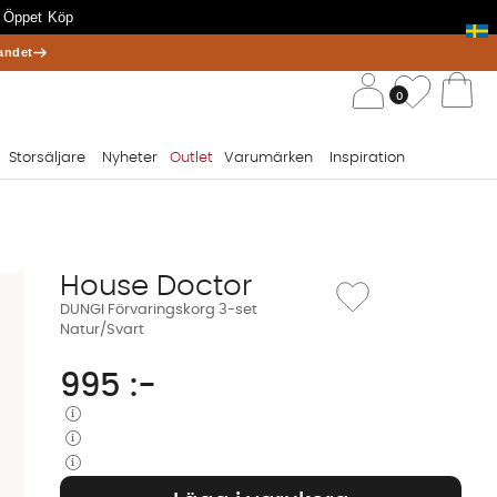
 Öppet Köp
andet
/ 
Önskelis
0
Va
Storsäljare
Nyheter
Outlet
Varumärken
Inspiration
House Doctor
Lägg till i önskelista: D
DUNGI Förvaringskorg 3-set
Natur/Svart
995
:-