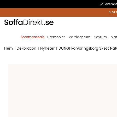
Leverans
SIST
Sommardeals
Utemöbler
Vardagsrum
Sovrum
Mat
Hem
Dekoration
Nyheter
DUNGI Förvaringskorg 3-set Nat
Produktbilder DUNGI Förvaringskorg 3-set Natur/Svart