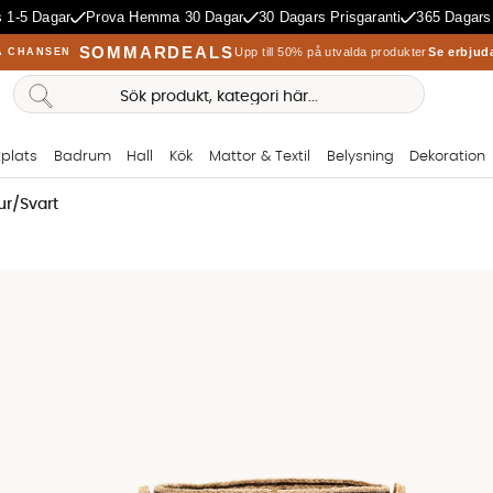
 1-5 Dagar
Prova Hemma 30 Dagar
30 Dagars Prisgaranti
365 Dagars
SOMMARDEALS
Upp till 50% på utvalda produkter
Se erbjud
A CHANSEN
plats
Badrum
Hall
Kök
Mattor & Textil
Belysning
Dekoration
ur/Svart