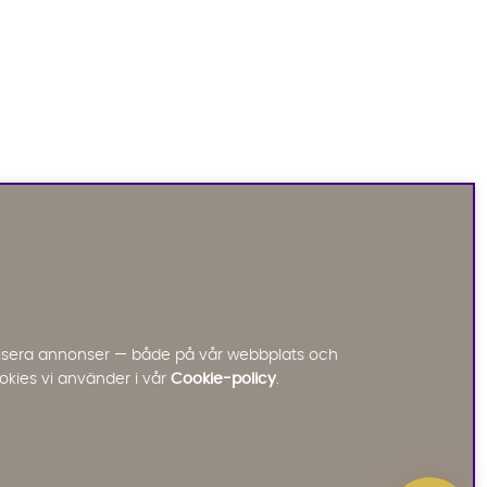
Sofia Direkt
AI-assistent
Vi använder AI för att svara på dina frågor.
Konversationen sparas i upp till 24 timmar för att
kunna hjälpa dig. Vi delar inte dina uppgifter med
tredje part. Läs mer i vår integritetspolicy.
Jag godkänner att konversationen sparas
nalisera annonser — både på vår webbplats och
Starta chatten
okies vi använder i vår
Cookie-policy
.