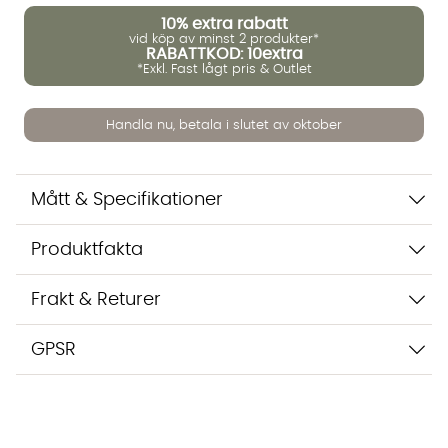
10%
extra rabatt
vid köp av minst 2 produkter*
Vi använder AI för att svara på dina frågor. Konversationen
RABATTKOD: 10extra
sparas i upp till 24 timmar för att kunna hjälpa dig. Vi delar
*Exkl. Fast lågt pris & Outlet
inte dina uppgifter med tredje part. Läs mer i vår
integritetspolicy.
Jag godkänner att konversationen sparas
Handla nu, betala i slutet av oktober
Starta chatten
Mått & Specifikationer
Produktfakta
Frakt & Returer
GPSR