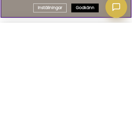
Inställningar
Godkänn
Välj delbetalning
Qliro
· Fast månadsbelopp
Signa upp till vårt nyhetsbrev
Produktpris
Missa inte våra nyhetsbrev som är fyllda med erbjudanden, nyheter
och inspiration
Representativt exempel
Att låna kostar pengar!
01. INFORMATION
Om du inte kan betala tillbaka skulden i tid
riskerar du en betalningsanmärkning. Det kan
leda till svårigheter att få hyra bostad,
teckna abonnemang och få nya lån. För stöd,
02. BRA ATT VETA
vänd dig till budget- och skuldrådgivningen i
din kommun. Kontaktuppgifter finns på