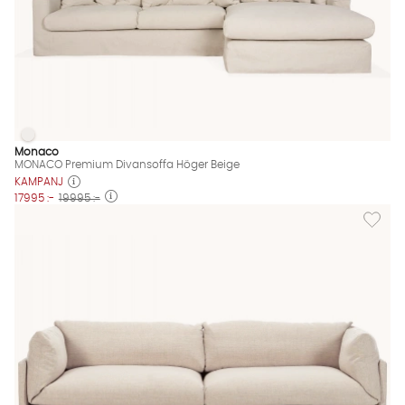
MONACO Premium Divansoffa Höger Beige
MONACO Premium Divansoffa Höger Beige Finns även i dessa 
Monaco
MONACO Premium Divansoffa Höger Beige
KAMPANJ
17995 :-
19995 :-
Lägg till