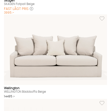
Skagen
SKAGEN Fotpall Beige
FAST LÅGT PRIS
3995 :-
Lägg til
Wellington
WELLINGTON Bäddsoffa Beige
14495 :-
Lägg til