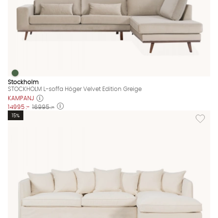
STOCKHOLM L-soffa Höger Velvet Edition Greige
STOCKHOLM L-soffa Höger Velvet Edition Greige Finns även i d
Stockholm
STOCKHOLM L-soffa Höger Velvet Edition Greige
KAMPANJ
14995 :-
16995 :-
Lägg til
15%