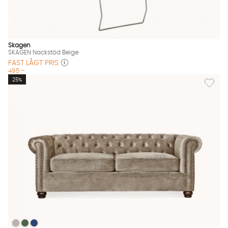
Skagen
SKAGEN Nackstöd Beige
FAST LÅGT PRIS
495 :-
Lägg til
25%
WINDSOR Chesterfield Bäddsoffa Velvet Beige
WINDSOR Chesterfield Bäddsoffa Velvet Beige
WINDSOR Chesterfield Bäddsoffa Velvet Beige