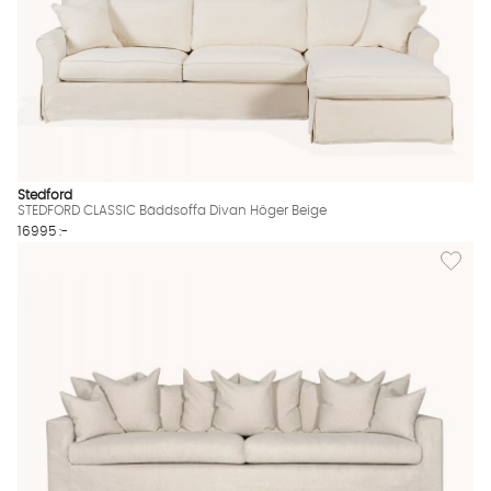
Stedford
STEDFORD CLASSIC Bäddsoffa Divan Höger Beige
16995 :-
Lägg til