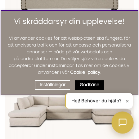
Vi skräddarsyr din upplevelse!
WINDSOR Chesterfield Bäddsoffa Beige
WINDSOR Chesterfield Bäddsoffa Beige Finns även i dessa fär
Windsor
Vi använder cookies för att webbplatsen ska fungera, för
WINDSOR Chesterfield Bäddsoffa Beige
att analysera trafik och för att anpassa och personalisera
KAMPANJ
10495 :-
13995 :-
annonser — både på vår webbplats och
Lägg til
15%
på andra plattformar. Du väljer själv vilka cookies du
accepterar under inställningar. Läs mer om de cookies vi
använder i vår
Cookie-policy
.
Inställningar
Godkänn
Hej! Behöver du hjälp?
×