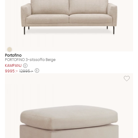
PORTOFINO 3-sitssoffa Beige
PORTOFINO 3-sitssoffa Beige Finns även i dessa färger:
Portofino
PORTOFINO 3-sitssoffa Beige
KAMPANJ
9995 :-
12995 :-
Lägg til