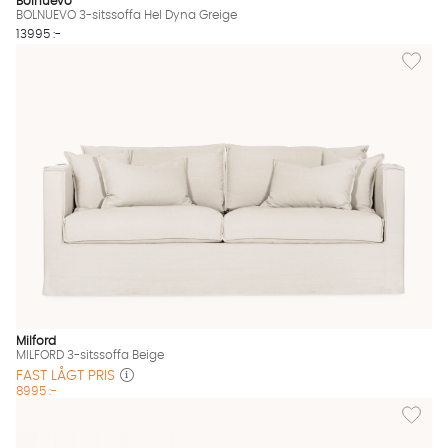
Bolnuevo
BOLNUEVO 3-sitssoffa Hel Dyna Greige
13995 :-
Lägg til
Milford
MILFORD 3-sitssoffa Beige
FAST LÅGT PRIS
8995 :-
Lägg til