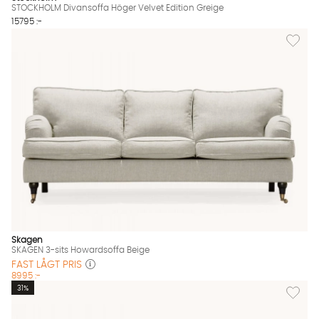
STOCKHOLM Divansoffa Höger Velvet Edition Greige
15795 :-
Lägg til
Skagen
SKAGEN 3-sits Howardsoffa Beige
FAST LÅGT PRIS
8995 :-
Lägg til
31%