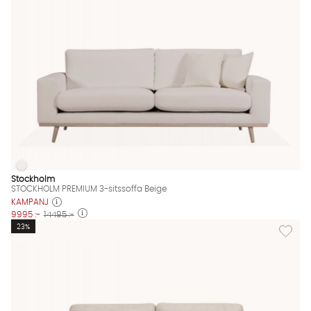
STOCKHOLM PREMIUM 3-sitssoffa Beige
STOCKHOLM PREMIUM 3-sitssoffa Beige Finns även i dessa färg
Stockholm
STOCKHOLM PREMIUM 3-sitssoffa Beige
KAMPANJ
9995 :-
14495 :-
Lägg til
23%