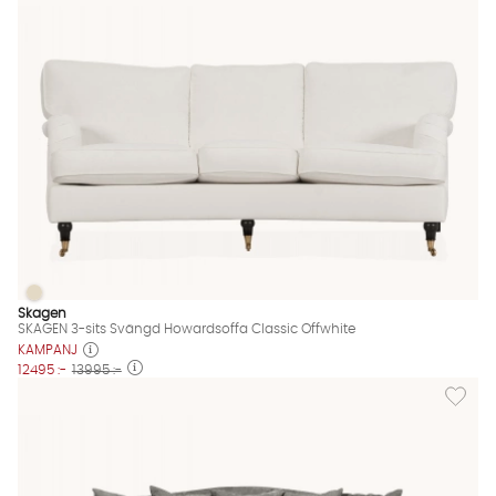
SKAGEN 3-sits Svängd Howardsoffa Classic Offwhite
SKAGEN 3-sits Svängd Howardsoffa Classic Offwhite Finns även
Skagen
SKAGEN 3-sits Svängd Howardsoffa Classic Offwhite
KAMPANJ
12495 :-
13995 :-
Lägg til