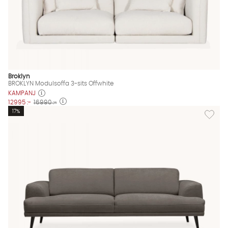
Broklyn
BROKLYN Modulsoffa 3-sits Offwhite
KAMPANJ
12995 :-
16990 :-
Lägg til
17%