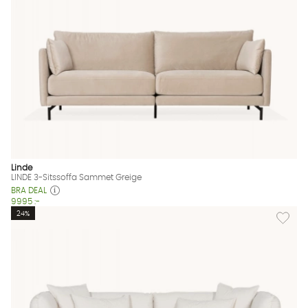
Linde
LINDE 3-Sitssoffa Sammet Greige
BRA DEAL
9995 :-
Lägg til
24%