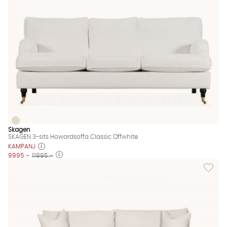
SKAGEN 3-sits Howardsoffa Classic Offwhite
SKAGEN 3-sits Howardsoffa Classic Offwhite Finns även i dess
Skagen
SKAGEN 3-sits Howardsoffa Classic Offwhite
KAMPANJ
9995 :-
11995 :-
Lägg till