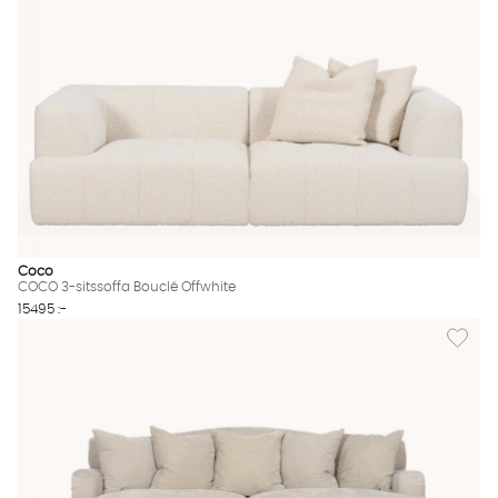
Coco
COCO 3-sitssoffa Bouclé Offwhite
15495 :-
Lägg til