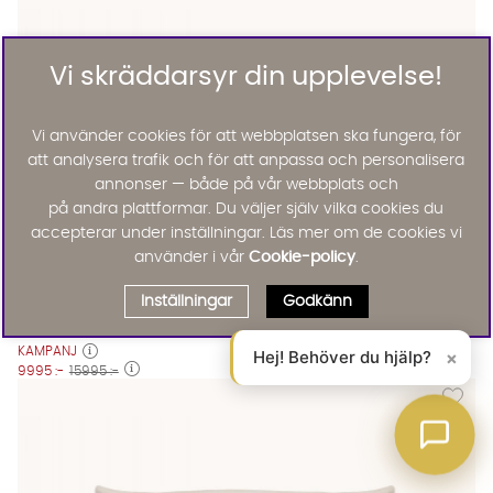
Vi skräddarsyr din upplevelse!
Vi använder cookies för att webbplatsen ska fungera, för
att analysera trafik och för att anpassa och personalisera
annonser — både på vår webbplats och
på andra plattformar. Du väljer själv vilka cookies du
accepterar under inställningar. Läs mer om de cookies vi
använder i vår
Cookie-policy
.
Inställningar
Godkänn
VIKELAND 3-sitssoffa Beige
VIKELAND 3-sitssoffa Beige Finns även i dessa färger:
Vikeland
VIKELAND 3-sitssoffa Beige
KAMPANJ
Hej! Behöver du hjälp?
×
9995 :-
15995 :-
Lägg til