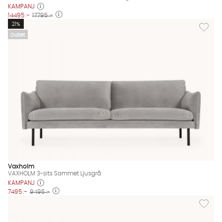
KAMPANJ
14495 :-
17795 :-
Lägg til
21%
Outlet
Vaxholm
VAXHOLM 3-sits Sammet Ljusgrå
KAMPANJ
7495 :-
9495 :-
Lägg til