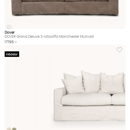
DOVER Grand Deluxe 3-sitssoffa Manchester Mullvad
DOVER Grand Deluxe 3-sitssoffa Manchester Mullvad Finns äve
Dover
DOVER Grand Deluxe 3-sitssoffa Manchester Mullvad
17795 :-
Lägg til
Klädslar