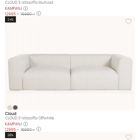
CLOUD 3-sitssoffa Mullvad
KAMPANJ
12995 :-
16990 :-
Lägg til
24%
CLOUD 3-sitssoffa Offwhite
CLOUD 3-sitssoffa Offwhite
CLOUD 3-sitssoffa Offwhite Finns även i dessa färger:
Cloud
CLOUD 3-sitssoffa Offwhite
KAMPANJ
12995 :-
16990 :-
Lägg til
38%