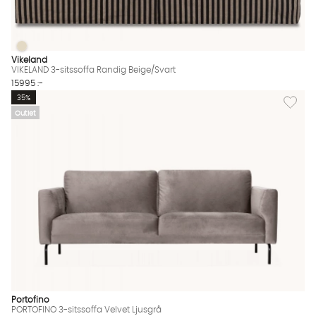
VIKELAND 3-sitssoffa Randig Beige/Svart
VIKELAND 3-sitssoffa Randig Beige/Svart Finns även i dessa fär
Vikeland
VIKELAND 3-sitssoffa Randig Beige/Svart
15995 :-
Lägg til
35%
Outlet
Portofino
PORTOFINO 3-sitssoffa Velvet Ljusgrå