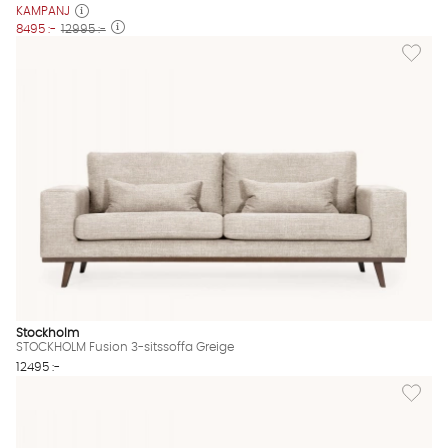
KAMPANJ
8495 :-
12995 :-
Lägg til
Stockholm
STOCKHOLM Fusion 3-sitssoffa Greige
12495 :-
Lägg til