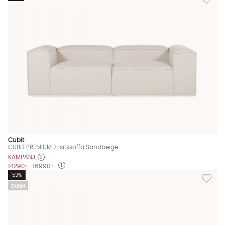
Cubit
CUBIT PREMIUM 3-sitssoffa Sandbeige
KAMPANJ
14290 :-
16990 :-
Lägg till
53%
Outlet