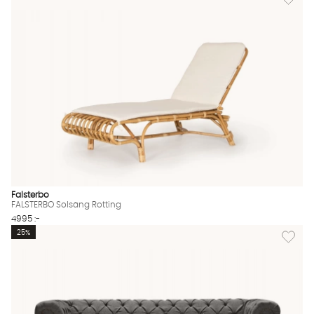
Falsterbo
FALSTERBO Solsäng Rotting
4995 :-
Lägg til
25%