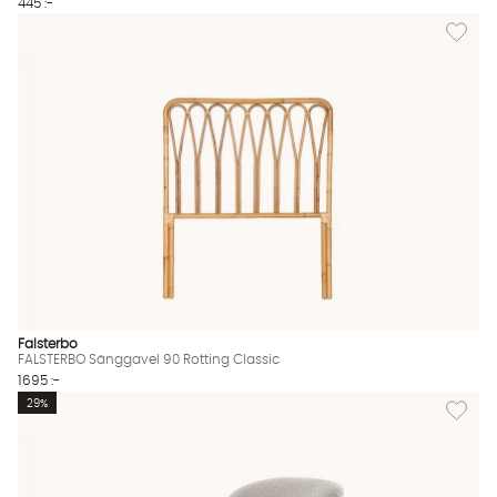
445 :-
Lägg til
Falsterbo
FALSTERBO Sänggavel 90 Rotting Classic
1695 :-
Lägg till
29%