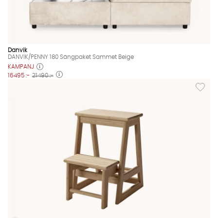
Danvik
DANVIK/PENNY 180 Sängpaket Sammet Beige
KAMPANJ
16495 :-
21490 :-
Lägg til