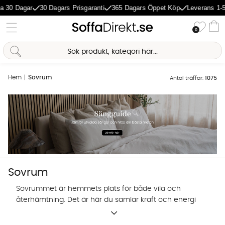
agar
30 Dagars Prisgaranti
365 Dagars Öppet Köp
Leverans 1-5 Dagar
Önske
0
Va
Hem
Sovrum
Antal träffar:
1075
Sovrum
Sovrummet är hemmets plats för både vila och
återhämtning. Det är här du samlar kraft och energi
inför morgondagen. Därför tycker vi att sovrummet
Sofia Direkt
är värt lite extra kärlek. I vårt sortiment hittar du ett
AI-assistent