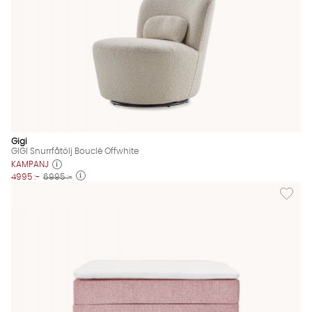
Gigi
GIGI Snurrfåtölj Bouclé Offwhite
KAMPANJ
4995 :-
6995 :-
Lägg til