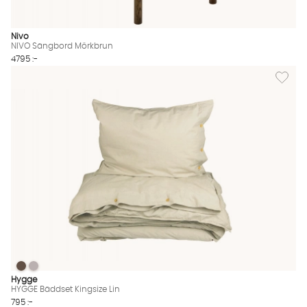
Nivo
NIVO Sängbord Mörkbrun
4795 :-
Lägg til
HYGGE Bäddset Kingsize Lin
HYGGE Bäddset Kingsize Lin
HYGGE Bäddset Kingsize Lin Finns även i dessa färger:
Hygge
HYGGE Bäddset Kingsize Lin
795 :-