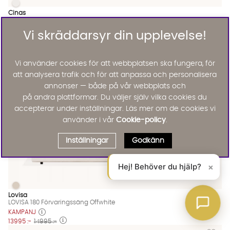
NOBLE Stegpall Bambu
NOBLE Stegpall Bambu Finns även i dessa färger:
Cinas
NOBLE Stegpall Bambu
1695 :-
Vi skräddarsyr din upplevelse!
Lägg til
7%
Vi använder cookies för att webbplatsen ska fungera, för
att analysera trafik och för att anpassa och personalisera
annonser — både på vår webbplats och
på andra plattformar. Du väljer själv vilka cookies du
accepterar under inställningar. Läs mer om de cookies vi
använder i vår
Cookie-policy
.
Inställningar
Godkänn
Hej! Behöver du hjälp?
×
LOVISA 180 Förvaringssäng Offwhite
LOVISA 180 Förvaringssäng Offwhite Finns även i dessa färger:
Lovisa
LOVISA 180 Förvaringssäng Offwhite
KAMPANJ
13995 :-
14995 :-
Lägg till