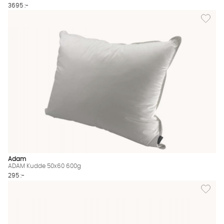
3695 :-
Lägg til
Adam
ADAM Kudde 50x60 600g
295 :-
Lägg til