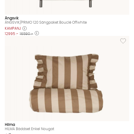
Ängsvik
ÄNGSVIK/PRIMO 120 Sängpaket Bouclé Offwhite
KAMPANJ
12995 :-
16590 :-
Lägg til
Hilma
HILMA Bäddset Enkel Nougat