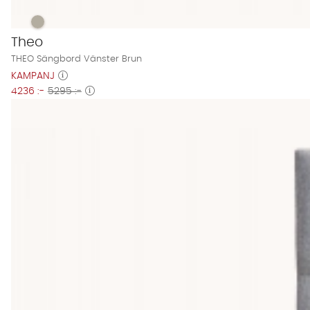
THEO Sängbord Vänster Brun Finns även i dessa färger:
THEO Sängbord Vänster Brun
Theo
THEO Sängbord Vänster Brun
KAMPANJ
4236 :-
5295 :-