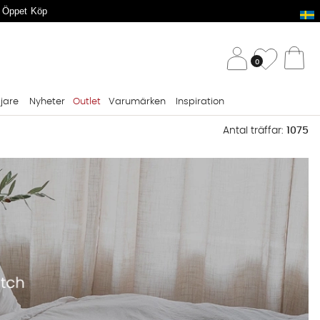
 Öppet Köp
/ 
Önskelis
0
Va
ljare
Nyheter
Outlet
Varumärken
Inspiration
Antal träffar:
1075