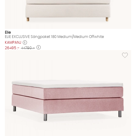
Elie
ELIE EXCLUSIVE Sängpaket 180 Medium/Medium Offwhite
KAMPANJ
26495 :-
44790 :-
Lägg til