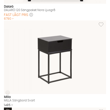
Dalarö
DALARÖ 120 Sängpaket Nora Ljusgrå
FAST LÅGT PRIS
6790 :-
Lägg til
MILLA Sängbord Svart
MILLA Sängbord Svart Finns även i dessa färger:
Milla
MILLA Sängbord Svart
1495 :-
Lägg til