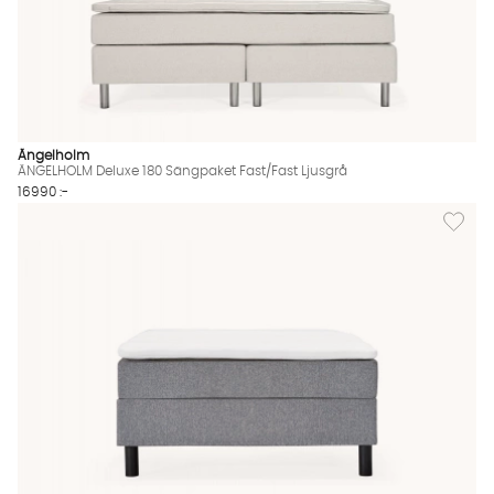
Ängelholm
ÄNGELHOLM Deluxe 180 Sängpaket Fast/Fast Ljusgrå
16990 :-
Lägg til