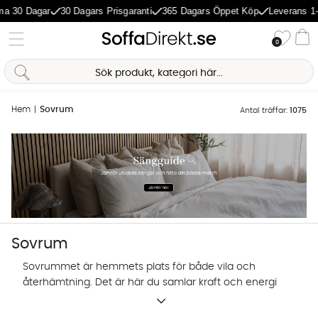
agar
30 Dagars Prisgaranti
365 Dagars Öppet Köp
Leverans 1-5 Daga
Önske
0
Va
Hem
Sovrum
Antal träffar:
1075
Sovrum
Sovrummet är hemmets plats för både vila och
återhämtning. Det är här du samlar kraft och energi
inför morgondagen. Därför tycker vi att sovrummet
Sofia Direkt
är värt lite extra kärlek. I vårt sortiment hittar du ett
AI-assistent