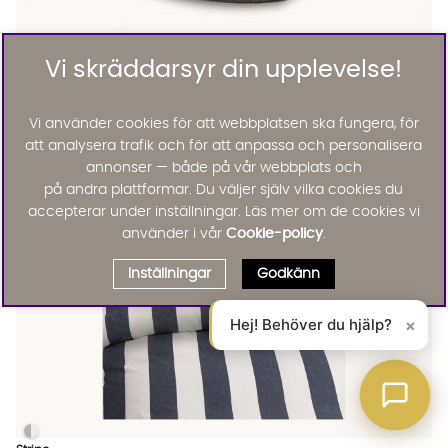
Vi skräddarsyr din upplevelse!
Bevara
BEVARA Madrasskydd 140 Vit
KAMPANJ
Vi använder cookies för att webbplatsen ska fungera, för
251 :-
295 :-
att analysera trafik och för att anpassa och personalisera
Lägg till
15%
annonser — både på vår webbplats och
på andra plattformar. Du väljer själv vilka cookies du
accepterar under inställningar. Läs mer om de cookies vi
använder i vår
Cookie-policy
.
Inställningar
Godkänn
Hej! Behöver du hjälp?
×
STRIPE Bäddset Kingsize Blå
STRIPE Bäddset Kingsize Blå Finns även i dessa färger: