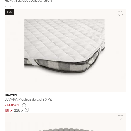
HILMA Bäddset Dubbel Grön
765 :-
Lägg til
15%
Bevara
BEVARA Madrasskydd 90 Vit
KAMPANJ
191 :-
225 :-
Lägg til