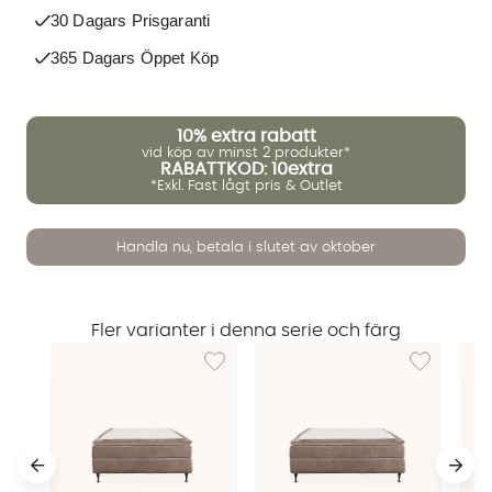
30 Dagars Prisgaranti
365 Dagars Öppet Köp
10%
extra rabatt
vid köp av minst 2 produkter*
RABATTKOD: 10extra
*Exkl. Fast lågt pris & Outlet
Handla nu, betala i slutet av oktober
Fler varianter i denna serie och färg
Lägg till i önskelista: ELIE Kontinentalsäng 
Lägg till i ö
Vi använder AI för att svara på dina frågor. Konversationen
sparas i upp till 24 timmar för att kunna hjälpa dig. Vi delar