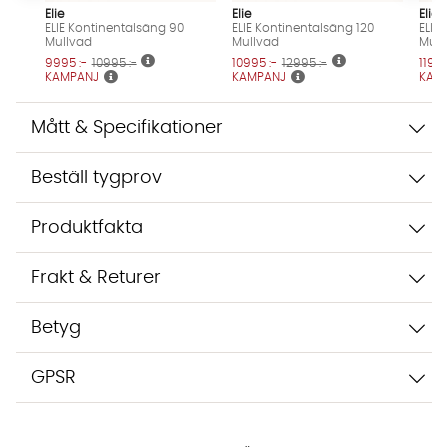
Elie
Elie
Elie
inte dina uppgifter med tredje part. Läs mer i vår
ELIE Kontinentalsäng 90
ELIE Kontinentalsäng 120
ELIE
integritetspolicy.
Mullvad
Mullvad
Mull
Jag godkänner att konversationen sparas
9995 :-
10995 :-
10995 :-
12995 :-
11995
KAMPANJ
KAMPANJ
KAM
Starta chatten
Mått & Specifikationer
Beställ tygprov
Produktfakta
Frakt & Returer
Betyg
GPSR