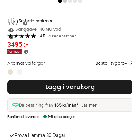
Elie
Se hela serien »
4195 :-
ELIE Sänggavel 140 Mullvad
4.8
4 recensioner
3495
:-
Kampanj
Alternativa färger
Beställ tygprov
Finns även i dessa färger:
Lägg i varukorg
Delbetalning från
165 kr/mån*
Läs mer
1-5 arbetsdagar
Prova Hemma 30 Dagar